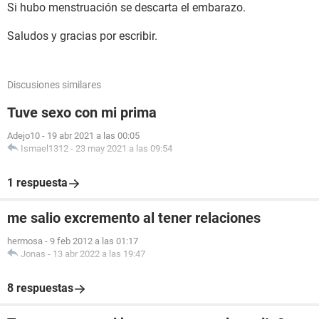
Si hubo menstruación se descarta el embarazo.
Saludos y gracias por escribir.
Discusiones similares
Tuve sexo con mi prima
Adejo10
-
19 abr 2021 a las 00:05
Ismael1312
-
23 may 2021 a las 09:54
1 respuesta
me salio excremento al tener relaciones
hermosa
-
9 feb 2012 a las 01:17
Jonas
-
13 abr 2022 a las 19:47
8 respuestas