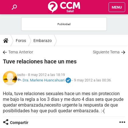
MENU
INICIO
FOROS
Foros
Embarazo
SALUD
Tema Anterior
Siguiente Tema
Tuve relaciones hace un mes
FAMILIA
osito
- 8 may 2012 a las 18:19
NUTRICIÓN
Dra. Marlene Huancahuari
-
9 may 2012 a las 00:36
Hola, tuve relaciones sexuales hace un mes sin proteccion
BIENESTAR
me bajo la regla a los 3 dias y me duro 4 dias sera que pude
quedar embarazada,necesito urgente la respuesta de que
SEXUALIDAD
posibilidades hay que pudi quedar embarazada. :-(
Compartir
GLOSARIO