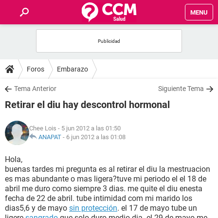
MENU
INICIO
FOROS
Foros
Embarazo
SALUD
Tema Anterior
Siguiente Tema
Retirar el diu hay descontrol hormonal
FAMILIA
Chee Lois
- 5 jun 2012 a las 01:50
NUTRICIÓN
ANAPAT
-
6 jun 2012 a las 01:08
Hola,
BIENESTAR
buenas tardes mi pregunta es al retirar el diu la mestruacion
es mas abundante o mas ligera?tuve mi periodo el el 18 de
SEXUALIDAD
abril me duro como siempre 3 dias. me quite el diu enesta
fecha de 22 de abril. tube intimidad com mi marido los
dias5,6 y de mayo
sin protección
. el 17 de mayo tube un
GLOSARIO
ligere
sangrado
que solo duro medio dia. el 29 de mayo me