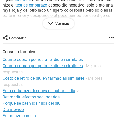
hize el
test de embarazo
casero dio negativo. solo pinto una
raya roja y del otro lado un ligero color rosita pero solo en la
parte inferior y desaparecio al poco tiempo por eso digo es
negativo.
Ver más
he tenido rara vez
nauseas
sin llegar al
vomito
, he sentido
mi vientre un poquito duro y hace como 5 dias sentia mis
Compartir
pezones como ormigueo o endormecidos, sera sugestión
mia.
Consulta también:
tendria mi periodo de medio dia por retirar el diu?
Cuanto cobran por retirar el diu en similares
Cuanto cobran por quitar el diu en similares
- Mejores
gracias por su aatencion.
respuestas
Costo de retiro de diu en farmacias similares
- Mejores
respuestas
Foro embarazo después de quitar el diu
✓
Retirar diu efectos secundarios
Porque se caen los hilos del diu
Diu movido
Embarazo con diu