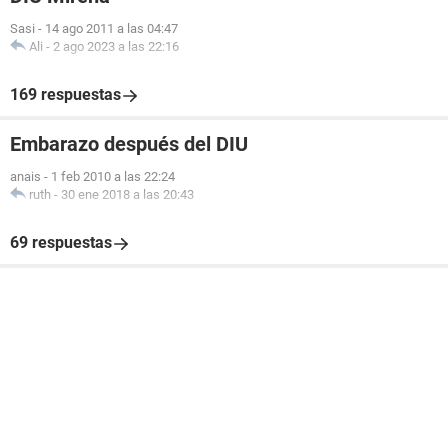
Sasi
-
14 ago 2011 a las 04:47
Ali
-
2 ago 2023 a las 22:16
169 respuestas
Embarazo después del DIU
anais
-
1 feb 2010 a las 22:24
ruth
-
30 ene 2018 a las 20:43
69 respuestas