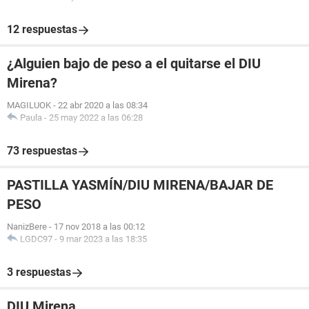
12 respuestas
¿Alguien bajo de peso a el quitarse el DIU
Mirena?
MAGILUOK
-
22 abr 2020 a las 08:34
Paula
-
25 may 2022 a las 06:28
73 respuestas
PASTILLA YASMÍN/DIU MIRENA/BAJAR DE
PESO
NanizBere
-
17 nov 2018 a las 00:12
LGDC97
-
9 mar 2023 a las 18:35
3 respuestas
DIU Mirena