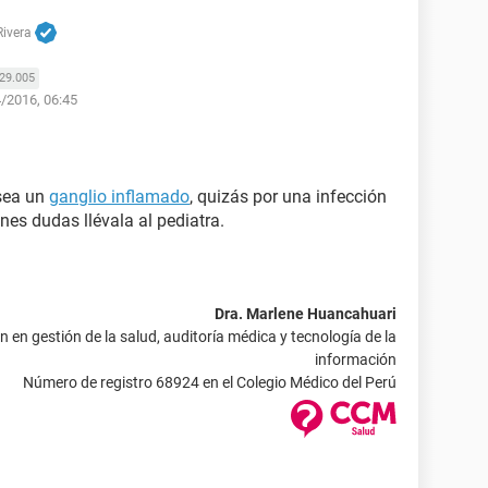
Rivera
29.005
4/2016, 06:45
sea un
ganglio inflamado
, quizás por una infección
enes dudas llévala al pediatra.
Dra. Marlene Huancahuari
 en gestión de la salud, auditoría médica y tecnología de la
información
Número de registro 68924 en el Colegio Médico del Perú