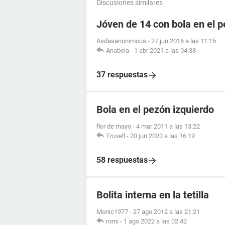
Discusiones similares
Jóven de 14 con bola en el 
Asdasanonimous
-
27 jun 2016 a las 11:15
Anabela
-
1 abr 2021 a las 04:38
37 respuestas
Bola en el pezón izquierdo
flor de mayo
-
4 mar 2011 a las 13:22
Truvell
-
20 jun 2020 a las 16:19
58 respuestas
Bolita interna en la tetilla
Monic1977
-
27 ago 2012 a las 21:21
romi
-
1 ago 2022 a las 02:42