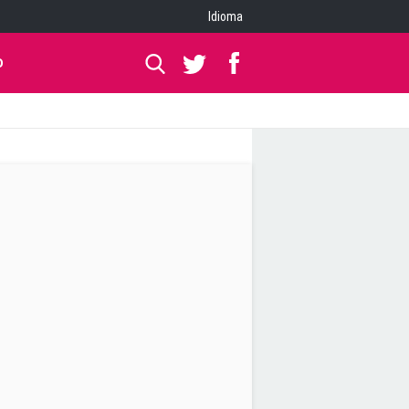
Idioma
O