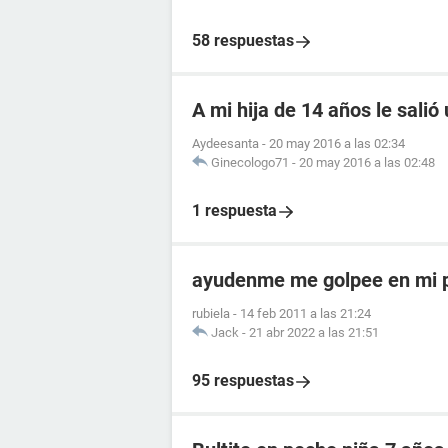
58 respuestas
A mi hija de 14 años le salió
Aydeesanta
-
20 may 2016 a las 02:34
Ginecologo71
-
20 may 2016 a las 02:48
1 respuesta
ayudenme me golpee en mi p
rubiela
-
14 feb 2011 a las 21:24
Jack
-
21 abr 2022 a las 21:51
95 respuestas