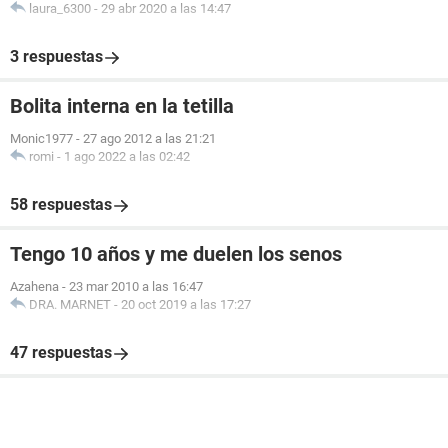
laura_6300
-
29 abr 2020 a las 14:47
3 respuestas
Bolita interna en la tetilla
Monic1977
-
27 ago 2012 a las 21:21
romi
-
1 ago 2022 a las 02:42
58 respuestas
Tengo 10 años y me duelen los senos
Azahena
-
23 mar 2010 a las 16:47
DRA. MARNET
-
20 oct 2019 a las 17:27
47 respuestas