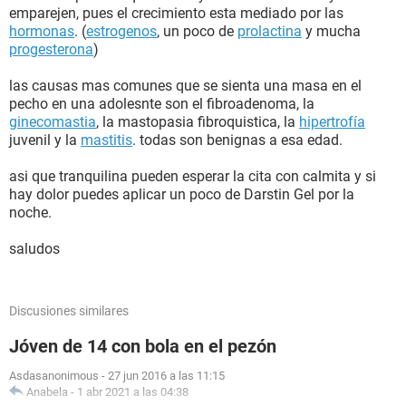
emparejen, pues el crecimiento esta mediado por las
hormonas
. (
estrogenos
, un poco de
prolactina
y mucha
progesterona
)
las causas mas comunes que se sienta una masa en el
pecho en una adolesnte son el fibroadenoma, la
ginecomastia
, la mastopasia fibroquistica, la
hipertrofía
juvenil y la
mastitis
. todas son benignas a esa edad.
asi que tranquilina pueden esperar la cita con calmita y si
hay dolor puedes aplicar un poco de Darstin Gel por la
noche.
saludos
Discusiones similares
Jóven de 14 con bola en el pezón
Asdasanonimous
-
27 jun 2016 a las 11:15
Anabela
-
1 abr 2021 a las 04:38