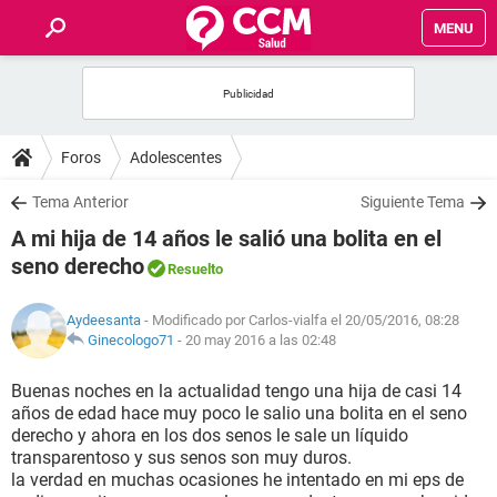
MENU
INICIO
FOROS
Foros
Adolescentes
SALUD
Tema Anterior
Siguiente Tema
A mi hija de 14 años le salió una bolita en el
FAMILIA
seno derecho
Resuelto
NUTRICIÓN
Aydeesanta
- Modificado por Carlos-vialfa el 20/05/2016, 08:28
Ginecologo71
-
20 may 2016 a las 02:48
BIENESTAR
Buenas noches en la actualidad tengo una hija de casi 14
años de edad hace muy poco le salio una bolita en el seno
SEXUALIDAD
derecho y ahora en los dos senos le sale un líquido
transparentoso y sus senos son muy duros.
la verdad en muchas ocasiones he intentado en mi eps de
GLOSARIO