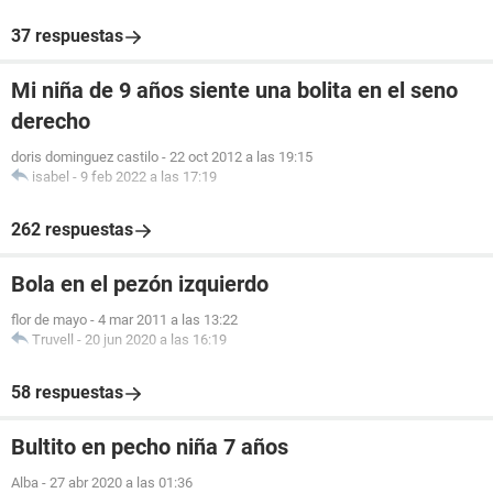
37 respuestas
Mi niña de 9 años siente una bolita en el seno
derecho
doris dominguez castilo
-
22 oct 2012 a las 19:15
isabel
-
9 feb 2022 a las 17:19
262 respuestas
Bola en el pezón izquierdo
flor de mayo
-
4 mar 2011 a las 13:22
Truvell
-
20 jun 2020 a las 16:19
58 respuestas
Bultito en pecho niña 7 años
Alba
-
27 abr 2020 a las 01:36