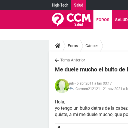
High-Tech
Salud
FOROS
SALUD
Foros
Cáncer
Tema Anterior
Me duele mucho el bulto de 
juli
- 5 abr 2011 a las 03:17
Carmen212121 -
21 nov 2021 a l
Hola,
yo tengo un bulto detras de la cabe
quiste, a mi me duele mucho, que po