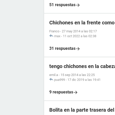
51 respuestas
Chichones en la frente como
Franco
-
27 may 2014 a las 02:17
max
-
11 oct 2022 a las 02:38
31 respuestas
tengo chichones en la cabez
emil.a
-
15 sep 2014 a las 22:25
pua999
-
17 dic 2019 a las 19:41
9 respuestas
Bolita en la parte trasera del