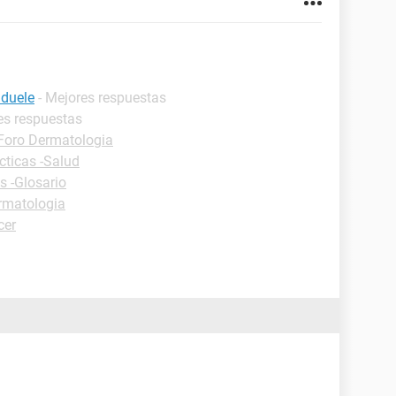
 duele
- Mejores respuestas
es respuestas
Foro Dermatologia
cticas -Salud
s -Glosario
rmatologia
cer