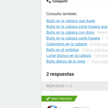
Compartir
Consulta también:
Bulto en la cabeza que duele
Bulto en la cabeza parte trasera que
Bulto en la cabeza con dolor
- Mejor
Bulto en la cabeza parte trasera
✓
-
Calambres en la cabeza
-
Fichas prá
Bulto en el ombligo
-
Fichas práctica
Lunar blanco en la cabeza
-
Foro De
Bulto detras de la oreja
✓
-
Foro cán
2 respuestas
RESPUESTA 1 / 2
Mejor respuesta