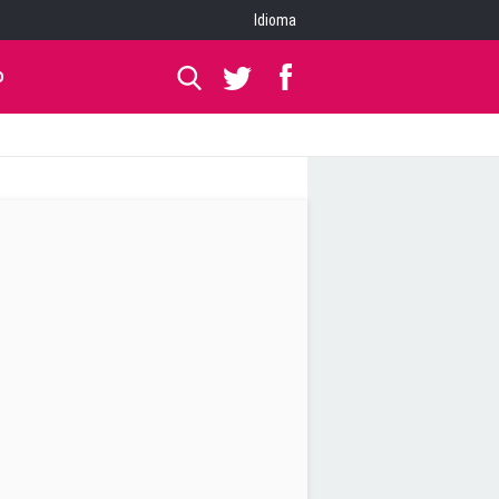
Idioma
O