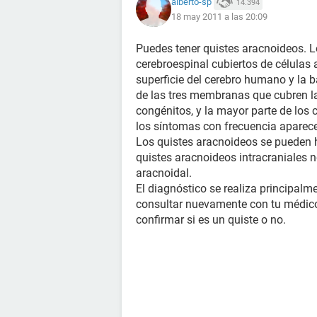
alberto-sp
14.394
18 may 2011 a las 20:09
Puedes tener quistes aracnoideos. L
cerebroespinal cubiertos de células
superficie del cerebro humano y la 
de las tres membranas que cubren la
congénitos, y la mayor parte de los
los síntomas con frecuencia aparece
Los quistes aracnoideos se pueden ha
quistes aracnoideos intracraniales 
aracnoidal.
El diagnóstico se realiza principal
consultar nuevamente con tu médic
confirmar si es un quiste o no.