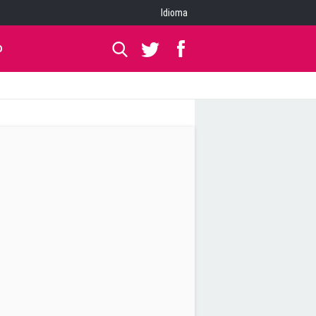
Idioma
O