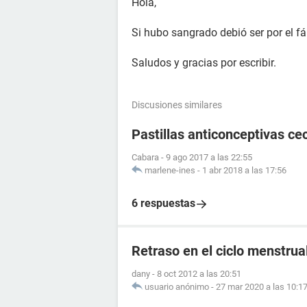
Hola,
Si hubo sangrado debió ser por el f
Saludos y gracias por escribir.
Discusiones similares
Pastillas anticonceptivas cec
Cabara
-
9 ago 2017 a las 22:55
marlene-ines
-
1 abr 2018 a las 17:56
6 respuestas
Retraso en el ciclo menstrual
dany
-
8 oct 2012 a las 20:51
usuario anónimo
-
27 mar 2020 a las 10:1