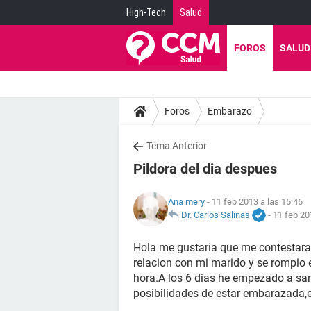
High-Tech
Salud
FOROS
SALUD
Foros
Embarazo
Tema Anterior
Pildora del dia despues
Ana mery
- 11 feb 2013 a las 15:46
Dr. Carlos Salinas
-
11 feb 20
Hola me gustaria que me contestaran
relacion con mi marido y se rompio 
hora.A los 6 dias he empezado a s
posibilidades de estar embarazada,e