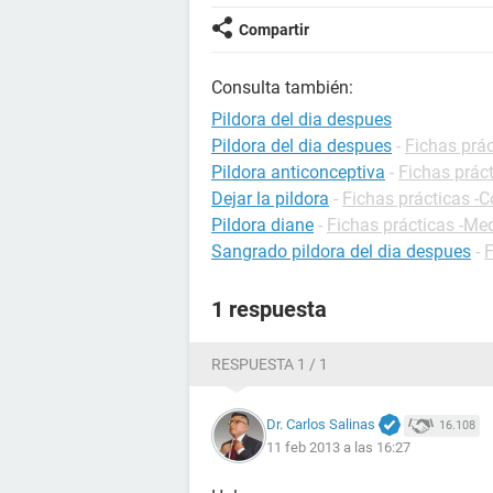
Compartir
Consulta también:
Pildora del dia despues
Pildora del dia despues
-
Fichas prá
Pildora anticonceptiva
-
Fichas prác
Dejar la pildora
-
Fichas prácticas -
Pildora diane
-
Fichas prácticas -M
Sangrado pildora del dia despues
-
F
1 respuesta
RESPUESTA 1 / 1
Dr. Carlos Salinas
16.108
11 feb 2013 a las 16:27