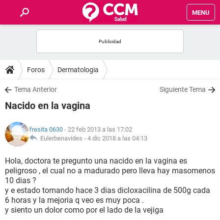
MENU
INICIO
FOROS
Foros
Dermatologia
SALUD
Tema Anterior
Siguiente Tema
Nacido en la vagina
FAMILIA
fresita 0630
- 22 feb 2013 a las 17:02
NUTRICIÓN
Eulerbenavides -
4 dic 2018 a las 04:13
Hola, doctora te pregunto una nacido en la vagina es
BIENESTAR
peligroso , el cual no a madurado pero lleva hay masomenos
10 dias ?
SEXUALIDAD
y e estado tomando hace 3 dias dicloxacilina de 500g cada
6 horas y la mejoria q veo es muy poca .
y siento un dolor como por el lado de la vejiga
GLOSARIO