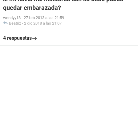
quedar embarazada?
wendyy18
-
27 feb 2013 a las 21:59
Beatriz
-
2 dic 2018 a las 21:07
4 respuestas