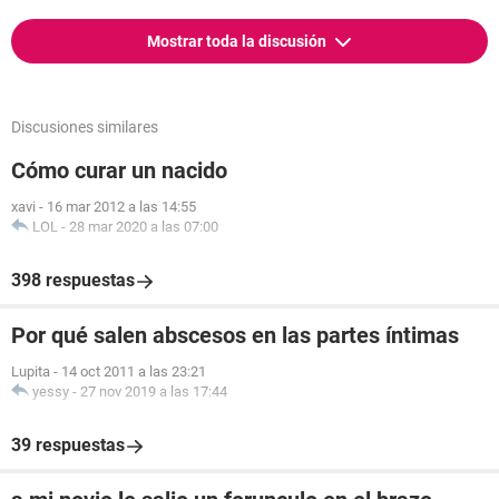
Mostrar toda la discusión
Discusiones similares
Cómo curar un nacido
xavi
-
16 mar 2012 a las 14:55
LOL
-
28 mar 2020 a las 07:00
398 respuestas
Por qué salen abscesos en las partes íntimas
Lupita
-
14 oct 2011 a las 23:21
yessy
-
27 nov 2019 a las 17:44
39 respuestas