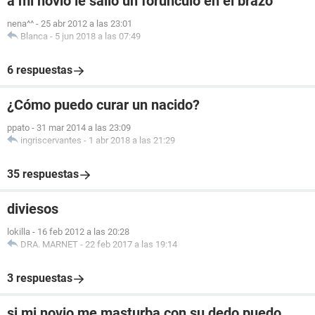
a mi novio le salio un forunculo en el brazo
nena^^
-
25 abr 2012 a las 23:01
Blanca
-
5 jun 2018 a las 07:49
6 respuestas
¿Cómo puedo curar un nacido?
ppato
-
31 mar 2014 a las 23:09
ingriscervantes
-
1 abr 2018 a las 21:29
35 respuestas
diviesos
lokilla
-
16 feb 2012 a las 20:28
DRA. MARNET
-
22 feb 2017 a las 19:14
3 respuestas
si mi novio me masturba con su dedo puedo