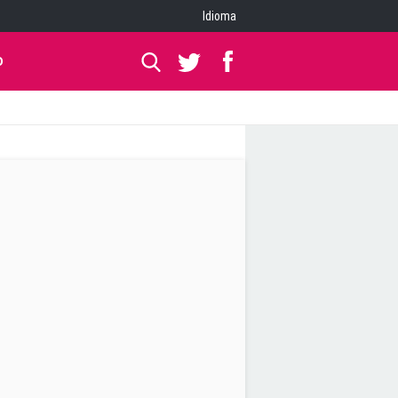
Idioma
O