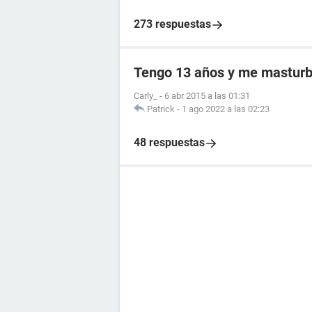
273 respuestas
Tengo 13 años y me masturb
Carly_
-
6 abr 2015 a las 01:31
Patrick
-
1 ago 2022 a las 02:23
48 respuestas