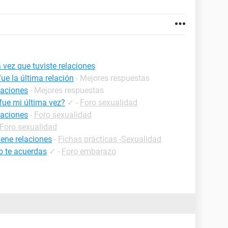
 vez que tuviste relaciones
e la última relación
- Mejores respuestas
laciones
- Mejores respuestas
fue mi última vez?
✓
-
Foro sexualidad
laciones
-
Foro sexualidad
Foro sexualidad
ene relaciones
-
Fichas prácticas -Sexualidad
o te acuerdas
✓
-
Foro embarazo