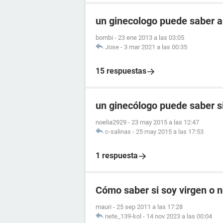
un ginecologo puede saber a
bombi
-
23 ene 2013 a las 03:05
Jose
-
3 mar 2021 a las 00:35
15 respuestas
un ginecólogo puede saber s
noelia2929
-
23 may 2015 a las 12:47
c-salinas
-
25 may 2015 a las 17:53
1 respuesta
Cómo saber si soy virgen o 
mauri
-
25 sep 2011 a las 17:28
nete_139-kol
-
14 nov 2023 a las 00:04