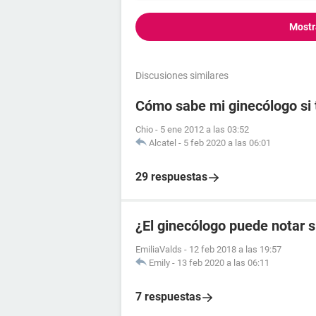
Mostr
Discusiones similares
Cómo sabe mi ginecólogo si 
Chio
-
5 ene 2012 a las 03:52
Alcatel
-
5 feb 2020 a las 06:01
29 respuestas
¿El ginecólogo puede notar s
EmiliaValds
-
12 feb 2018 a las 19:57
Emily
-
13 feb 2020 a las 06:11
7 respuestas