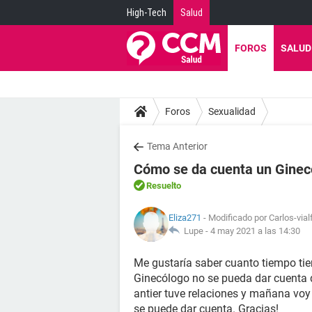
High-Tech
Salud
FOROS
SALUD
Foros
Sexualidad
Tema Anterior
Cómo se da cuenta un Ginecó
Resuelto
Eliza271
- Modificado por Carlos-vial
Lupe -
4 may 2021 a las 14:30
Me gustaría saber cuanto tiempo ti
Ginecólogo no se pueda dar cuenta d
antier tuve relaciones y mañana voy c
se puede dar cuenta. Gracias!