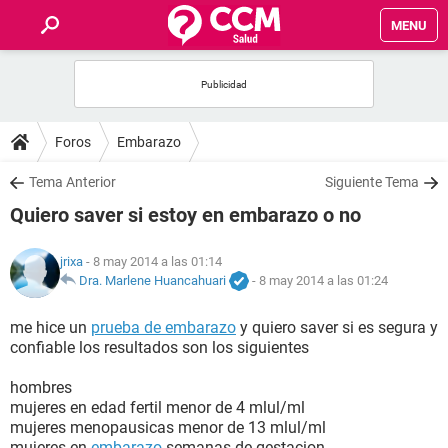
MENU
INICIO
FOROS
Foros
Embarazo
SALUD
Tema Anterior
Siguiente Tema
Quiero saver si estoy en embarazo o no
FAMILIA
jrixa
- 8 may 2014 a las 01:14
NUTRICIÓN
Dra. Marlene Huancahuari
-
8 may 2014 a las 01:24
me hice un
prueba de embarazo
y quiero saver si es segura y
BIENESTAR
confiable los resultados son los siguientes
SEXUALIDAD
hombres
mujeres en edad fertil menor de 4 mlul/ml
mujeres menopausicas menor de 13 mlul/ml
GLOSARIO
mujeres en
embarazo
semanas de gestacion