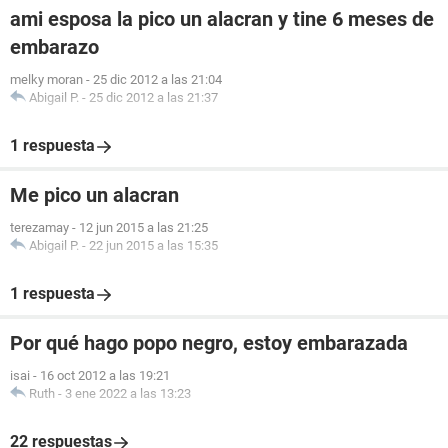
ami esposa la pico un alacran y tine 6 meses de
embarazo
melky moran
-
25 dic 2012 a las 21:04
Abigail P.
-
25 dic 2012 a las 21:37
1 respuesta
Me pico un alacran
terezamay
-
12 jun 2015 a las 21:25
Abigail P.
-
22 jun 2015 a las 15:35
1 respuesta
Por qué hago popo negro, estoy embarazada
isai
-
16 oct 2012 a las 19:21
Ruth
-
3 ene 2022 a las 13:23
22 respuestas