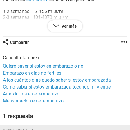
1-2 semanas :16- 156 mlul/ml
2-3 semanas : 101-4870 mlul/ml
3-4 semanas : 1110 - 31500mlul/ml
Ver más
5-6 semanas : 2560- 82300 mlul/ml
6-7 semanas : 27300- 233000 mlul/ml
7-11 semanas: 20900-291000 mlul/ml
Compartir
y el resultado que me dieron a mi es de 23.64
esta prueba si es segura
Consulta también:
Quiero saver si estoy en embarazo o no
Embarazo en días no fertiles
A los cuántos dias puedo saber si estoy embarazada
Como saber si estoy embarazada tocando mi vientre
Amoxicilina en el embarazo
Menstruacion en el embarazo
1 respuesta