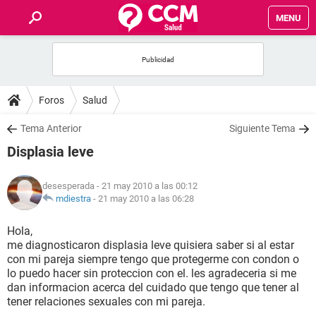
MENU
INICIO
FOROS
Foros
Salud
SALUD
Tema Anterior
Siguiente Tema
Displasia leve
FAMILIA
desesperada
- 21 may 2010 a las 00:12
NUTRICIÓN
mdiestra
-
21 may 2010 a las 06:28
Hola,
BIENESTAR
me diagnosticaron displasia leve quisiera saber si al estar
con mi pareja siempre tengo que protegerme con condon o
SEXUALIDAD
lo puedo hacer sin proteccion con el. les agradeceria si me
dan informacion acerca del cuidado que tengo que tener al
tener relaciones sexuales con mi pareja.
GLOSARIO