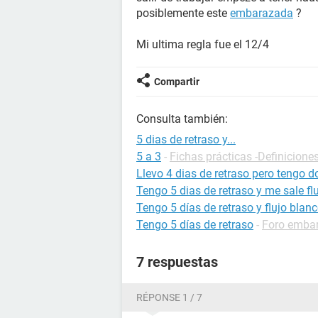
posiblemente este
embarazada
?
Mi ultima regla fue el 12/4
Compartir
Consulta también:
5 dias de retraso y...
5 a 3
-
Fichas prácticas -Definicione
Llevo 4 dias de retraso pero tengo do
Tengo 5 dias de retraso y me sale fl
Tengo 5 días de retraso y flujo blan
Tengo 5 días de retraso
-
Foro emba
7 respuestas
RÉPONSE 1 / 7