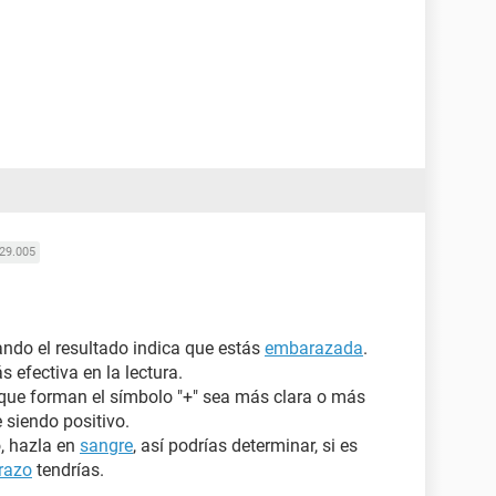
29.005
uando el resultado indica que estás
embarazada
.
 efectiva en la lectura.
s que forman el símbolo "+" sea más clara o más
e siendo positivo.
o, hazla en
sangre
, así podrías determinar, si es
razo
tendrías.