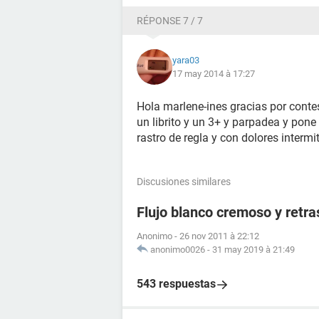
RÉPONSE 7 / 7
yara03
17 may 2014 à 17:27
Hola marlene-ines gracias por conte
un librito y un 3+ y parpadea y pone
rastro de regla y con dolores interm
Discusiones similares
Flujo blanco cremoso y retr
Anonimo
-
26 nov 2011 à 22:12
anonimo0026
-
31 may 2019 à 21:49
543 respuestas