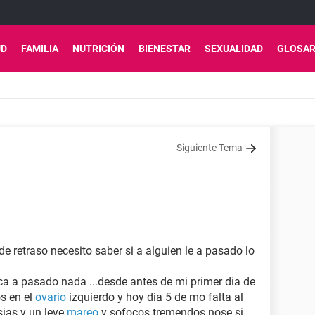
UD
FAMILIA
NUTRICIÓN
BIENESTAR
SEXUALIDAD
GLOSAR
Siguiente Tema
de retraso necesito saber si a alguien le a pasado lo
a a pasado nada ...desde antes de mi primer dia de
os en el
ovario
izquierdo y hoy dia 5 de mo falta al
sias y un leve
mareo
y sofocos tremendos nose si