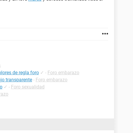
s
lores de regla foro
✓
-
Foro embarazo
ujo transparente
-
Foro embarazo
co
✓
-
Foro sexualidad
razo