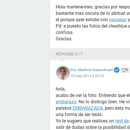
Hola marlene-ines, gracias por respo
bastante mas oscura de lo abitual a
el porque ayer estube con
nauseas
Pd: e puesto las fotos del clearblue
confusa.
Gracias.
RÉPONSE 4 / 7
Dra. Marlene Huancahuari
18 may 2014 à 05:13
hola,
acabo de ver la foto. Entiendo que e
embarazo
. No lo distingo bien. He 
palabra
EMBARAZADA
, pero esta m
una forma de ser leída.
Yo te sugiero que realices un
test d
salir de dudas sobre la posibilidad 