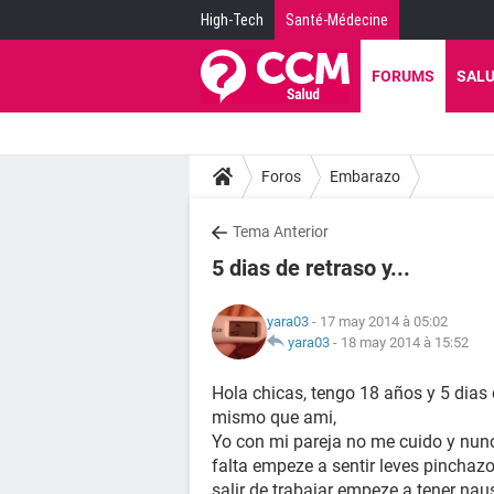
High-Tech
Santé-Médecine
FORUMS
SAL
Foros
Embarazo
Tema Anterior
5 dias de retraso y...
yara03
- 17 may 2014 à 05:02
yara03
-
18 may 2014 à 15:52
Hola chicas, tengo 18 años y 5 dias 
mismo que ami,
Yo con mi pareja no me cuido y nunc
falta empeze a sentir leves pinchaz
salir de trabajar empeze a tener nau