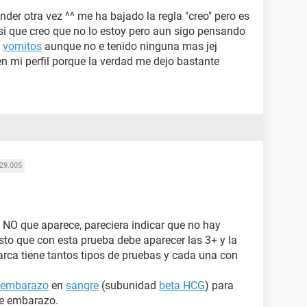
nder otra vez ^^ me ha bajado la regla "creo" pero es
si que creo que no lo estoy pero aun sigo pensando
y
vomitos
aunque no e tenido ninguna mas jej
 en mi perfil porque la verdad me dejo bastante
29.005
l NO que aparece, pareciera indicar que no hay
visto que con esta prueba debe aparecer las 3+ y la
arca tiene tantos tipos de pruebas y cada una con
e embarazo
en
sangre
(subunidad
beta HCG
) para
de embarazo.