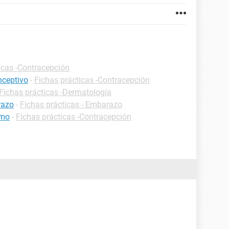
icas -Contracepción
nceptivo
-
Fichas prácticas -Contracepción
Fichas prácticas -Dermatología
razo
-
Fichas prácticas - Embarazo
tmo
-
Fichas prácticas -Contracepción