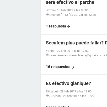
sera efectivo el parche
jazmin
-
13 feb 2012 a las 00:06
marisolfl
-
13 feb 2012 a las 12:25
1 respuesta
Secufem plus puede fallar?
Yanee
-
29 ene 2013 a las 17:03
viancamelannylimachiarza@gmail.com
-
2
16 respuestas
Es efectivo glanique?
Eliiizabet
-
28 feb 2017 a las 18:00
Dr.Josh
-
28 feb 2017 a las 18:22