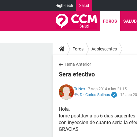
High-Tech
Salud
FOROS
SALUD
Foros
Adolescentes
Tema Anterior
Sera efectivo
TuNex
- 7 sep 2014 a las 21:15
Dr. Carlos Salinas
-
12 sep 20
Hola,
tome postday alos 6 dias siguentes
con inyeccion de cuanto seria la efe
GRACIAS