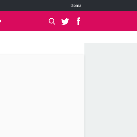
Idioma
O