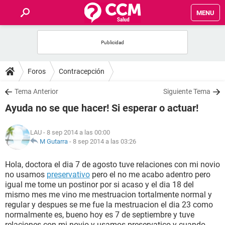
MENU
INICIO
FOROS
Foros
Contracepción
SALUD
Tema Anterior
Siguiente Tema
Ayuda no se que hacer! Si esperar o actuar!
FAMILIA
LAU
- 8 sep 2014 a las 00:00
NUTRICIÓN
M Gutarra
-
8 sep 2014 a las 03:26
Hola, doctora el dia 7 de agosto tuve relaciones con mi novio
BIENESTAR
no usamos
preservativo
pero el no me acabo adentro pero
igual me tome un postinor por si acaso y el dia 18 del
SEXUALIDAD
mismo mes me vino me mestruacion tortalmente normal y
regular y despues se me fue la mestruacion el dia 23 como
normalmente es, bueno hoy es 7 de septiembre y tuve
GLOSARIO
relaciones con mi novio y usamos preservatico y cuando