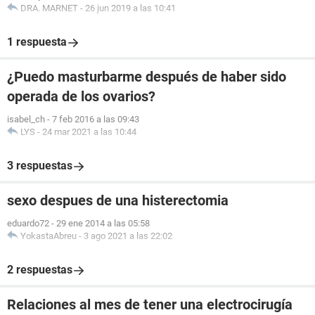
DRA. MARNET
-
26 jun 2019 a las 10:41
1 respuesta
¿Puedo masturbarme después de haber sido
operada de los ovarios?
isabel_ch
-
7 feb 2016 a las 09:43
LYS
-
24 mar 2021 a las 10:44
3 respuestas
sexo despues de una histerectomia
eduardo72
-
29 ene 2014 a las 05:58
YokastaAbreu
-
3 ago 2021 a las 22:02
2 respuestas
Relaciones al mes de tener una electrocirugía