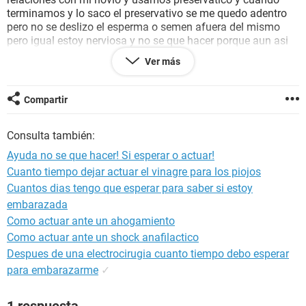
terminamos y lo saco el preservativo se me quedo adentro
pero no se deslizo el esperma o semen afuera del mismo
pero igual estoy nerviosa y no se que hacer porque aun asi
tengo miedo de que algo alla pasado andentro de mi asi que
Ver más
tengo postinor uno y quiero saber si me recomienda tomarlo
o no. De verdad no se que hacer lo mas probable es que no
haya pasado nada pero igual es mejor prevenir que lamentar
Compartir
asi que no se si tomarme otro postinor ya que no es
recomendable tomarlo mucho . Tengo 16 años de edad por
Consulta también:
las dudad, por favor ayuda no se si tomarla o no. Gracias
Ayuda no se que hacer! Si esperar o actuar!
Cuanto tiempo dejar actuar el vinagre para los piojos
Cuantos dias tengo que esperar para saber si estoy
embarazada
Como actuar ante un ahogamiento
Como actuar ante un shock anafilactico
Despues de una electrocirugia cuanto tiempo debo esperar
para embarazarme
✓