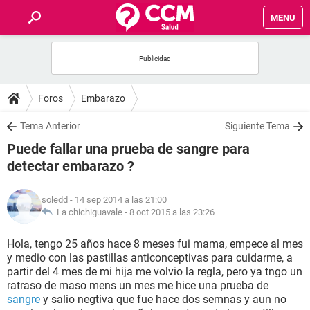
MENU
INICIO
FOROS
Foros
Embarazo
SALUD
Tema Anterior
Siguiente Tema
Puede fallar una prueba de sangre para
FAMILIA
detectar embarazo ?
NUTRICIÓN
soledd
- 14 sep 2014 a las 21:00
La chichiguavale -
8 oct 2015 a las 23:26
BIENESTAR
Hola, tengo 25 años hace 8 meses fui mama, empece al mes
y medio con las pastillas anticonceptivas para cuidarme, a
SEXUALIDAD
partir del 4 mes de mi hija me volvio la regla, pero ya tngo un
ratraso de maso mens un mes me hice una prueba de
sangre
y salio negtiva que fue hace dos semnas y aun no
GLOSARIO