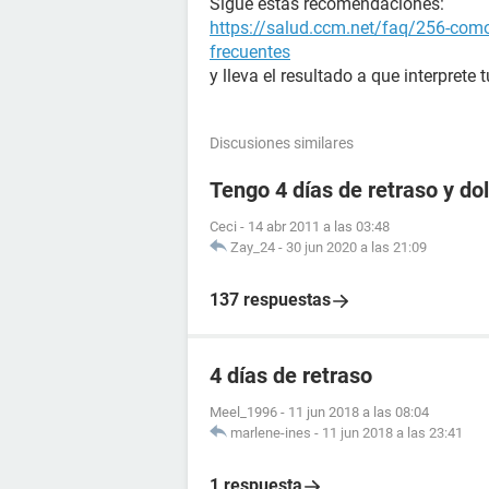
Sigue estas recomendaciones:
https://salud.ccm.net/faq/256-como
frecuentes
y lleva el resultado a que interprete
Discusiones similares
Tengo 4 días de retraso y d
Ceci
-
14 abr 2011 a las 03:48
Zay_24
-
30 jun 2020 a las 21:09
137 respuestas
4 días de retraso
Meel_1996
-
11 jun 2018 a las 08:04
marlene-ines
-
11 jun 2018 a las 23:41
1 respuesta