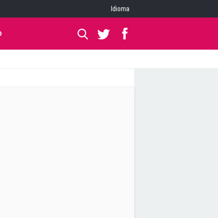
Idioma
O