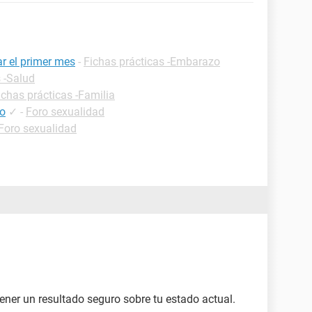
r el primer mes
-
Fichas prácticas -Embarazo
 -Salud
ichas prácticas -Familia
co
✓
-
Foro sexualidad
Foro sexualidad
ener un resultado seguro sobre tu estado actual.