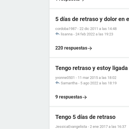
5 días de retraso y dolor en e
cordoba1987
-
22 dic 2011 a las 14:48
lisanna
-
24 feb 2022 a las 19:23
220 respuestas
Tengo retraso y estoy ligada
yvonne0501
-
11 mar 2015 a las 18:02
Samantha
-
5 ago 2022 a las 18:19
9 respuestas
Tengo 5 días de retraso
JessicaEvangelista
-
2 ene 2017 a las 16:37