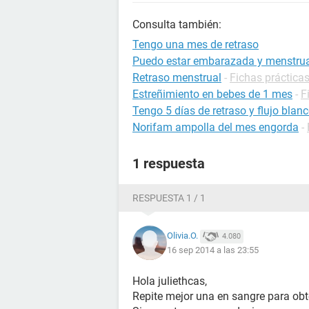
Consulta también:
Tengo una mes de retraso
Puedo estar embarazada y menstrua
Retraso menstrual
-
Fichas prácticas
Estreñimiento en bebes de 1 mes
-
F
Tengo 5 días de retraso y flujo blan
Norifam ampolla del mes engorda
-
1 respuesta
RESPUESTA 1 / 1
Olivia.O.
4.080
16 sep 2014 a las 23:55
Hola juliethcas,
Repite mejor una en sangre para obt