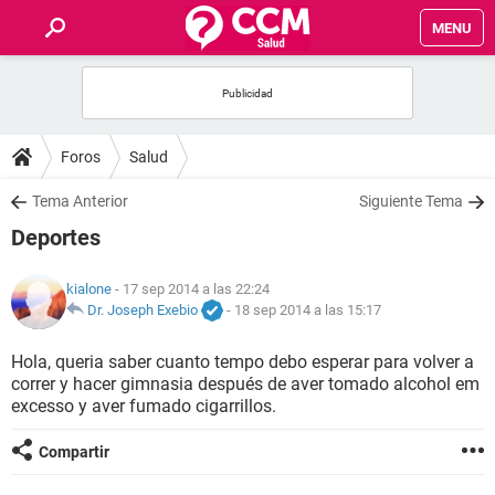
MENU
INICIO
FOROS
Foros
Salud
SALUD
Tema Anterior
Siguiente Tema
Deportes
FAMILIA
kialone
- 17 sep 2014 a las 22:24
NUTRICIÓN
Dr. Joseph Exebio
-
18 sep 2014 a las 15:17
Hola, queria saber cuanto tempo debo esperar para volver a
BIENESTAR
correr y hacer gimnasia después de aver tomado alcohol em
excesso y aver fumado cigarrillos.
SEXUALIDAD
Compartir
GLOSARIO