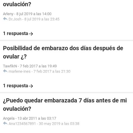
ovulación?
Arleny
-
8 jul 2019 a las 14:00
Dr.Josh
-
8 jul 2019 a las 23:45
1 respuesta
Posibilidad de embarazo dos días después de
ovular ¿?
TawfikN
-
7 feb 2017 a las 19:49
marlene-ines
-
7 feb 2017 a las 21:30
1 respuesta
¿Puedo quedar embarazada 7 días antes de mi
ovulación?
Angela
-
13 abr 2011 a las 03:17
Ana1234567891
-
30 may 2019 a las 03:38