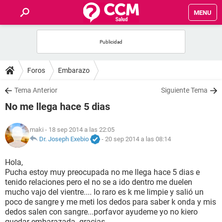
MENU
INICIO
FOROS
Foros
Embarazo
SALUD
Tema Anterior
Siguiente Tema
No me llega hace 5 dias
FAMILIA
maki
- 18 sep 2014 a las 22:05
NUTRICIÓN
Dr. Joseph Exebio
-
20 sep 2014 a las 08:14
Hola,
BIENESTAR
Pucha estoy muy preocupada no me llega hace 5 dias e
tenido relaciones pero el no se a ido dentro me duelen
SEXUALIDAD
mucho vajo del vientre.... lo raro es k me limpie y salió un
poco de sangre y me meti los dedos para saber k onda y mis
dedos salen con sangre...porfavor ayudeme yo no kiero
GLOSARIO
quedar embarazada..gracias