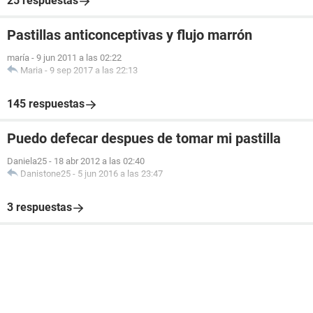
25 respuestas
Pastillas anticonceptivas y flujo marrón
maría
-
9 jun 2011 a las 02:22
Maria
-
9 sep 2017 a las 22:13
145 respuestas
Puedo defecar despues de tomar mi pastilla
Daniela25
-
18 abr 2012 a las 02:40
Danistone25
-
5 jun 2016 a las 23:47
3 respuestas