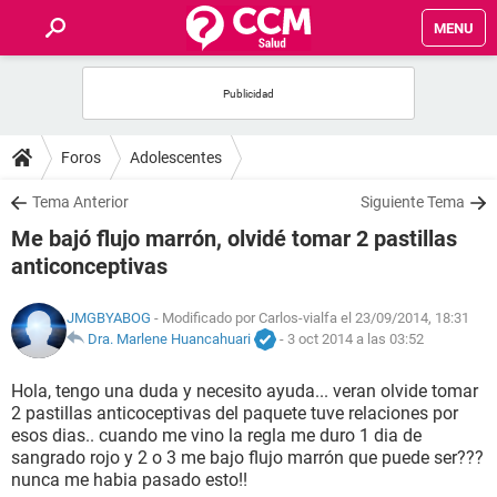
MENU
INICIO
FOROS
Foros
Adolescentes
SALUD
Tema Anterior
Siguiente Tema
Me bajó flujo marrón, olvidé tomar 2 pastillas
FAMILIA
anticonceptivas
NUTRICIÓN
JMGBYABOG
- Modificado por Carlos-vialfa el 23/09/2014, 18:31
Dra. Marlene Huancahuari
-
3 oct 2014 a las 03:52
BIENESTAR
Hola, tengo una duda y necesito ayuda... veran olvide tomar
2 pastillas anticoceptivas del paquete tuve relaciones por
SEXUALIDAD
esos dias.. cuando me vino la regla me duro 1 dia de
sangrado rojo y 2 o 3 me bajo flujo marrón que puede ser???
nunca me habia pasado esto!!
GLOSARIO