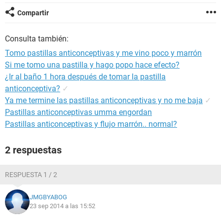
Compartir
Consulta también:
Tomo pastillas anticonceptivas y me vino poco y marrón
Si me tomo una pastilla y hago popo hace efecto?
¿Ir al baño 1 hora después de tomar la pastilla
anticonceptiva?
✓
Ya me termine las pastillas anticonceptivas y no me baja
✓
Pastillas anticonceptivas umma engordan
Pastillas anticonceptivas y flujo marrón.. normal?
2 respuestas
RESPUESTA 1 / 2
JMGBYABOG
23 sep 2014 a las 15:52