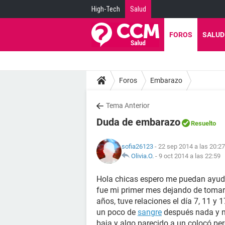
High-Tech
Salud
FOROS
SALUD
Foros
Embarazo
Tema Anterior
Duda de embarazo
Resuelto
sofia26123
- 22 sep 2014 a las 20:27
Olivia.O.
-
9 oct 2014 a las 22:59
Hola chicas espero me puedan ayudar
fue mi primer mes dejando de tomar 
años, tuve relaciones el día 7, 11 y 1
un poco de
sangre
después nada y n
baja y algo parecido a un colocó pe