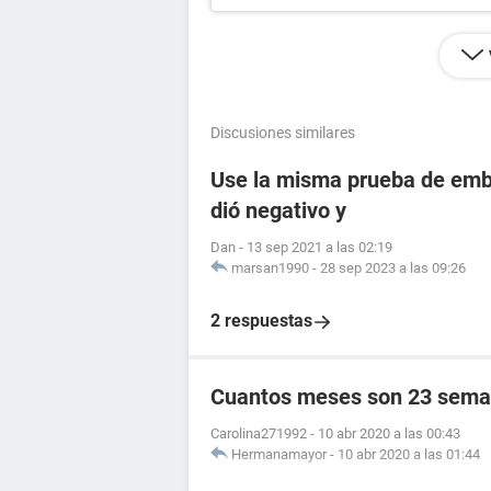
Discusiones similares
Use la misma prueba de emba
dió negativo y
Dan
-
13 sep 2021 a las 02:19
marsan1990
-
28 sep 2023 a las 09:26
2 respuestas
Cuantos meses son 23 sema
Carolina271992
-
10 abr 2020 a las 00:43
Hermanamayor
-
10 abr 2020 a las 01:44