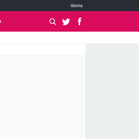
Idioma
O