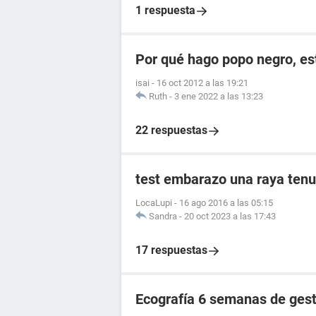
1 respuesta
Por qué hago popo negro, e
isai
-
16 oct 2012 a las 19:21
Ruth
-
3 ene 2022 a las 13:23
22 respuestas
test embarazo una raya tenu
LocaLupi
-
16 ago 2016 a las 05:15
Sandra
-
20 oct 2023 a las 17:43
17 respuestas
Ecografía 6 semanas de ges