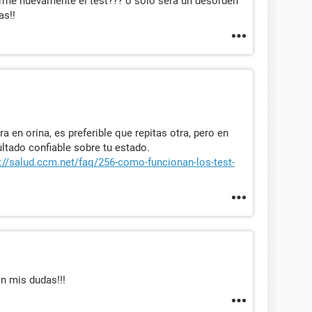
erme nuevamente el test??? o solo será un desorden
as!!
a en orina, es preferible que repitas otra, pero en
ultado confiable sobre tu estado.
://salud.ccm.net/faq/256-como-funcionan-los-test-
n mis dudas!!!