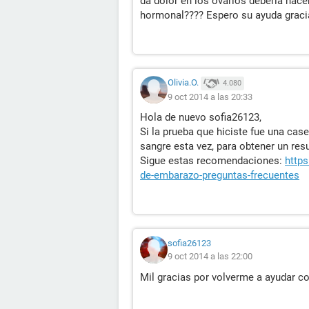
da dolor en los ovarios debería hac
hormonal???? Espero su ayuda graci
Olivia.O.
4.080
9 oct 2014 a las 20:33
Hola de nuevo sofia26123,
Si la prueba que hiciste fue una caser
sangre esta vez, para obtener un res
Sigue estas recomendaciones:
https
de-embarazo-preguntas-frecuentes
sofia26123
9 oct 2014 a las 22:00
Mil gracias por volverme a ayudar co