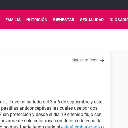
FAMILIA
NUTRICIÓN
BIENESTAR
SEXUALIDAD
GLOSARI
Siguiente Tema
.... Tuve mi periodo del 3 a 6 de septiembre y este
pastillas anticonceptivas las cuales use por dos
7 sin protección y desde el día 19 e tenido flujo con
uevamente solo color rosa con dolor en la espalda
ro no muy fuerte tengo duda si
estaré embarazada
o