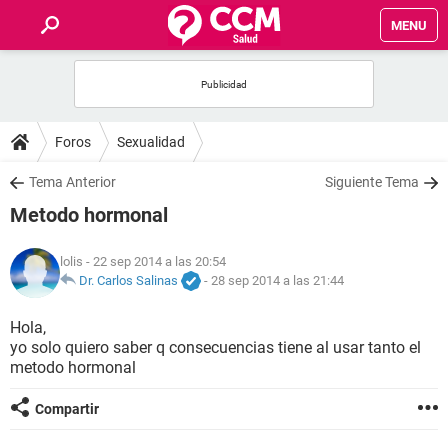
MENU
INICIO
FOROS
Foros
Sexualidad
SALUD
Tema Anterior
Siguiente Tema
Metodo hormonal
FAMILIA
lolis
- 22 sep 2014 a las 20:54
NUTRICIÓN
Dr. Carlos Salinas
-
28 sep 2014 a las 21:44
Hola,
BIENESTAR
yo solo quiero saber q consecuencias tiene al usar tanto el
metodo hormonal
SEXUALIDAD
Compartir
GLOSARIO