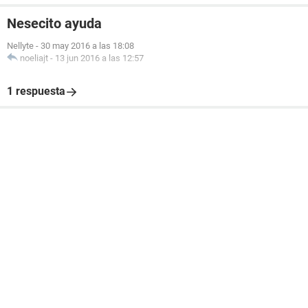
Nesecito ayuda
Nellyte
-
30 may 2016 a las 18:08
noeliajt
-
13 jun 2016 a las 12:57
1 respuesta