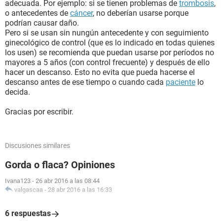
adecuada. Por ejemplo: si se tienen problemas de
trombosis
,
o antecedentes de
cáncer
, no deberían usarse porque
podrían causar daño.
Pero si se usan sin nungún antecedente y con seguimiento
ginecológico de control (que es lo indicado en todas quienes
los usen) se recomienda que puedan usarse por períodos no
mayores a 5 años (con control frecuente) y después de ello
hacer un descanso. Esto no evita que pueda hacerse el
descanso antes de ese tiempo o cuando cada
paciente
lo
decida.
Gracias por escribir.
Discusiones similares
Gorda o flaca? Opiniones
Ivana123
-
26 abr 2016 a las 08:44
valgascaa
-
28 abr 2016 a las 16:33
6 respuestas