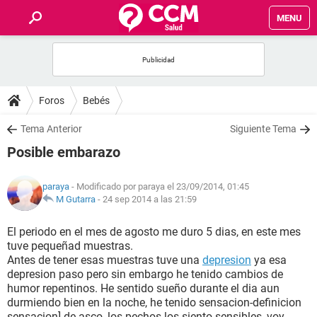
MENU
INICIO
FOROS
Foros
Bebés
SALUD
Tema Anterior
Siguiente Tema
Posible embarazo
FAMILIA
paraya
- Modificado por paraya el 23/09/2014, 01:45
NUTRICIÓN
M Gutarra
-
24 sep 2014 a las 21:59
El periodo en el mes de agosto me duro 5 dias, en este mes
BIENESTAR
tuve pequeñad muestras.
Antes de tener esas muestras tuve una
depresion
ya esa
SEXUALIDAD
depresion paso pero sin embargo he tenido cambios de
humor repentinos. He sentido sueño durante el dia aun
durmiendo bien en la noche, he tenido sensacion-definicion
GLOSARIO
sensacion] de asco, los pechos los siento sensibles, voy