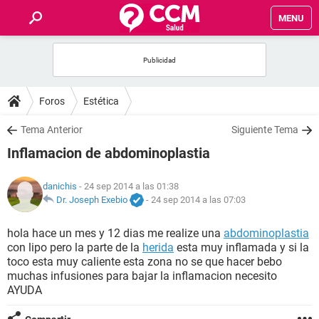
MENU
INICIO
FOROS
Foros
Estética
SALUD
Tema Anterior
Siguiente Tema
Inflamacion de abdominoplastia
FAMILIA
danichis
- 24 sep 2014 a las 01:38
NUTRICIÓN
Dr. Joseph Exebio
-
24 sep 2014 a las 07:03
hola hace un mes y 12 dias me realize una
abdominoplastia
BIENESTAR
con lipo pero la parte de la
herida
esta muy inflamada y si la
toco esta muy caliente esta zona no se que hacer bebo
SEXUALIDAD
muchas infusiones para bajar la inflamacion necesito
AYUDA
GLOSARIO