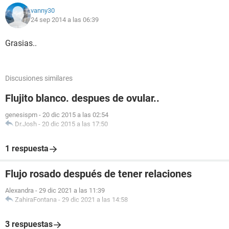
vanny30
24 sep 2014 a las 06:39
Grasias..
Discusiones similares
Flujito blanco. despues de ovular..
genesispm
-
20 dic 2015 a las 02:54
Dr.Josh
-
20 dic 2015 a las 17:50
1 respuesta
Flujo rosado después de tener relaciones
Alexandra
-
29 dic 2021 a las 11:39
ZahiraFontana
-
29 dic 2021 a las 14:58
3 respuestas