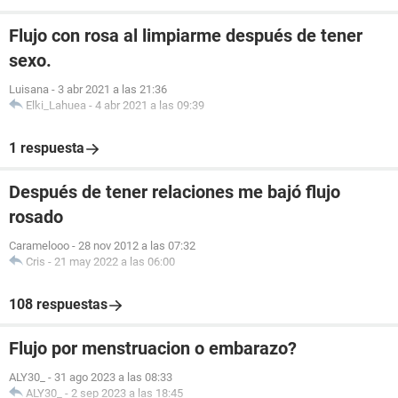
Flujo con rosa al limpiarme después de tener
sexo.
Luisana
-
3 abr 2021 a las 21:36
Elki_Lahuea
-
4 abr 2021 a las 09:39
1 respuesta
Después de tener relaciones me bajó flujo
rosado
Caramelooo
-
28 nov 2012 a las 07:32
Cris
-
21 may 2022 a las 06:00
108 respuestas
Flujo por menstruacion o embarazo?
ALY30_
-
31 ago 2023 a las 08:33
ALY30_
-
2 sep 2023 a las 18:45