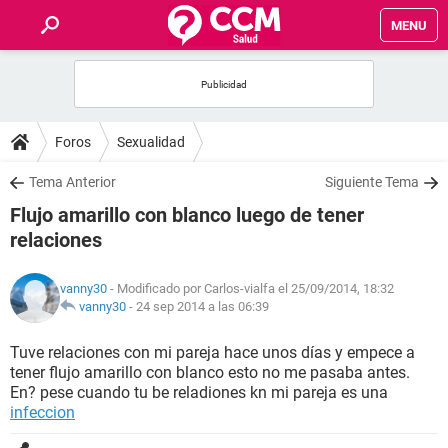
MENU
INICIO
FOROS
Foros
Sexualidad
SALUD
Tema Anterior
Siguiente Tema
Flujo amarillo con blanco luego de tener
FAMILIA
relaciones
NUTRICIÓN
vanny30
- Modificado por Carlos-vialfa el 25/09/2014, 18:32
vanny30
-
24 sep 2014 a las 06:39
BIENESTAR
Tuve relaciones con mi pareja hace unos días y empece a
tener flujo amarillo con blanco esto no me pasaba antes.
SEXUALIDAD
En? pese cuando tu be reladiones kn mi pareja es una
infeccion
GLOSARIO