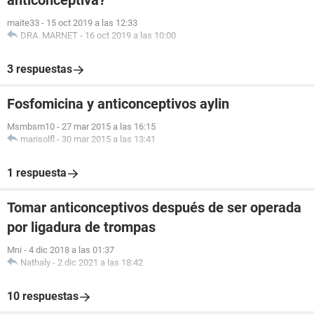
anticonceptiva?
maite33
-
15 oct 2019 a las 12:33
DRA. MARNET
-
16 oct 2019 a las 10:00
3 respuestas
Fosfomicina y anticonceptivos aylin
Msmbsm10
-
27 mar 2015 a las 16:15
marisolfl
-
30 mar 2015 a las 13:41
1 respuesta
Tomar anticonceptivos después de ser operada
por ligadura de trompas
Mni
-
4 dic 2018 a las 01:37
Nathaly
-
2 dic 2021 a las 18:42
10 respuestas