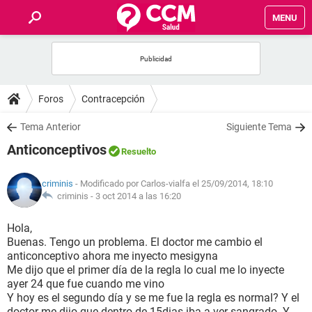
MENU
INICIO
FOROS
Foros
Contracepción
SALUD
Tema Anterior
Siguiente Tema
Anticonceptivos
Resuelto
FAMILIA
criminis
- Modificado por Carlos-vialfa el 25/09/2014, 18:10
NUTRICIÓN
criminis -
3 oct 2014 a las 16:20
Hola,
BIENESTAR
Buenas. Tengo un problema. El doctor me cambio el
anticonceptivo ahora me inyecto mesigyna
SEXUALIDAD
Me dijo que el primer día de la regla lo cual me lo inyecte
ayer 24 que fue cuando me vino
Y hoy es el segundo día y se me fue la regla es normal? Y el
GLOSARIO
doctor me dijo que dentro de 15dias iba a ver sangrado .Y