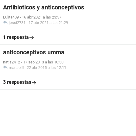
Antibioticos y anticonceptivos
Lulita409
-
16 abr 2021 a las 23:57
jessi2731
-
17 abr 2021 a las 21:29
1 respuesta
anticonceptivos umma
natis2412
-
17 sep 2013 a las 10:58
marisolfl
-
22 abr 2015 a las 12:11
3 respuestas