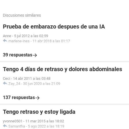
Discusiones similares
Prueba de embarazo despues de una IA
Anne
-
5 jul 2012 a las 02:59
marlene-ines
-
11 abr 2018 a las 01:17
39 respuestas
Tengo 4 días de retraso y dolores abdominales
Ceci
-
14 abr 2011 a las 03:48
Zay_24
-
30 jun 2020 a las 21:09
137 respuestas
Tengo retraso y estoy ligada
yvonne0501
-
11 mar 2015 a las 18:02
Samantha
-
5 ago 2022 a las 18:19