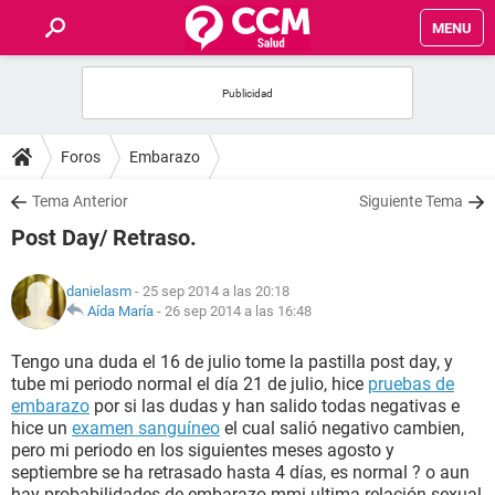
MENU
INICIO
FOROS
Foros
Embarazo
SALUD
Tema Anterior
Siguiente Tema
Post Day/ Retraso.
FAMILIA
danielasm
- 25 sep 2014 a las 20:18
NUTRICIÓN
Aída María
-
26 sep 2014 a las 16:48
Tengo una duda el 16 de julio tome la pastilla post day, y
BIENESTAR
tube mi periodo normal el día 21 de julio, hice
pruebas de
embarazo
por si las dudas y han salido todas negativas e
SEXUALIDAD
hice un
examen sanguíneo
el cual salió negativo cambien,
pero mi periodo en los siguientes meses agosto y
septiembre se ha retrasado hasta 4 días, es normal ? o aun
GLOSARIO
hay probabilidades de embarazo mmi ultima relación sexual