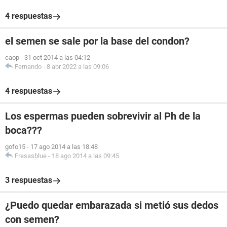
4 respuestas
el semen se sale por la base del condon?
caop
-
31 oct 2014 a las 04:12
Fernando
-
8 abr 2022 a las 09:06
4 respuestas
Los espermas pueden sobrevivir al Ph de la
boca???
gofo15
-
17 ago 2014 a las 18:48
Fresasblue
-
18 ago 2014 a las 09:45
3 respuestas
¿Puedo quedar embarazada si metió sus dedos
con semen?