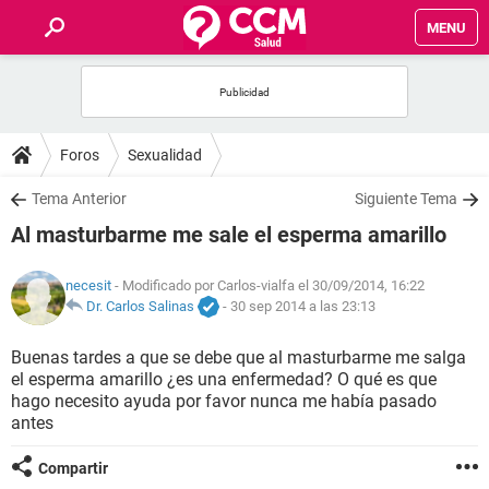
MENU
INICIO
FOROS
Foros
Sexualidad
SALUD
Tema Anterior
Siguiente Tema
Al masturbarme me sale el esperma amarillo
FAMILIA
necesit
- Modificado por Carlos-vialfa el 30/09/2014, 16:22
NUTRICIÓN
Dr. Carlos Salinas
-
30 sep 2014 a las 23:13
Buenas tardes a que se debe que al masturbarme me salga
BIENESTAR
el esperma amarillo ¿es una enfermedad? O qué es que
hago necesito ayuda por favor nunca me había pasado
SEXUALIDAD
antes
Compartir
GLOSARIO