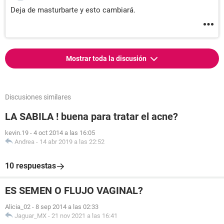
Deja de masturbarte y esto cambiará.
Mostrar toda la discusión
Discusiones similares
LA SABILA ! buena para tratar el acne?
kevin.19
-
4 oct 2014 a las 16:05
Andrea
-
14 abr 2019 a las 22:52
10 respuestas
ES SEMEN O FLUJO VAGINAL?
Alicia_02
-
8 sep 2014 a las 02:33
Jaguar_MX
-
21 nov 2021 a las 16:41