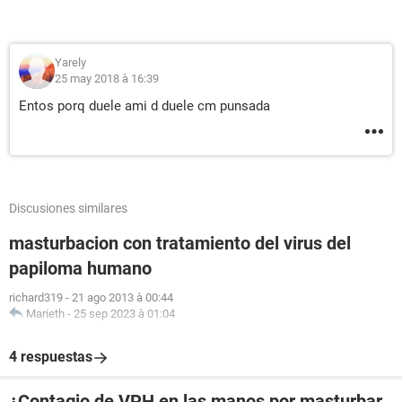
Yarely
25 may 2018 à 16:39
Entos porq duele ami d duele cm punsada
Discusiones similares
masturbacion con tratamiento del virus del
papiloma humano
richard319
-
21 ago 2013 à 00:44
Marieth
-
25 sep 2023 à 01:04
4 respuestas
¿Contagio de VPH en las manos por masturbar