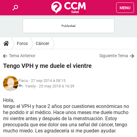
MENU
INICIO
FORUMS
Foros
Cáncer
SALUD
Tema Anterior
Siguiente Tema
Tengo VPH y me duele el vientre
FAMILIA
Flaca
- 27 sep 2014 à 08:15
NUTRICIÓN
Yarely -
25 may 2018 à 16:39
Hola,
BIENESTAR
tengo el VPH y hace 2 años por cuestiones económicas no
he podido ir al médico. Hace unos meses me duele mucho
SEXUALIDAD
mi vientre antes y después de la menstruación. Estoy
preocupada que ese dolor sea una señal del cáncer, tengo
mucho miedo. Les agradecería si me pueden ayudar.
GLOSARIO