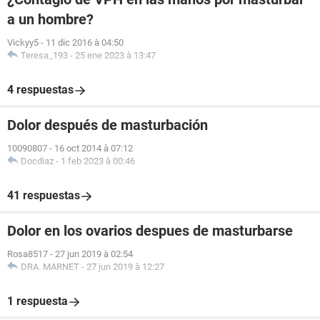
a un hombre?
Vickyy5
-
11 dic 2016 à 04:50
Teresa_193
-
25 ene 2023 à 13:47
4 respuestas
Dolor después de masturbación
10090807
-
16 oct 2014 à 07:12
Docdiaz
-
1 feb 2023 à 00:46
41 respuestas
Dolor en los ovarios despues de masturbarse
Rosa8517
-
27 jun 2019 à 02:54
DRA. MARNET
-
27 jun 2019 à 12:27
1 respuesta