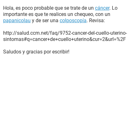
Hola, es poco probable que se trate de un
cáncer
. Lo
importante es que te realices un chequeo, con un
papanicolau
y de ser una
colposcopía
. Revisa:
http://salud.ccm.net/faq/9752-cancer-del-cuello-uterino-
sintomas#q=cancer+de+cuello+uterino&cur=2&url=%2F
Saludos y gracias por escribir!