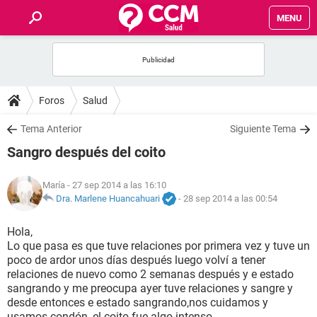
MENU
INICIO
FOROS
Foros
Salud
SALUD
Tema Anterior
Siguiente Tema
Sangro después del coito
FAMILIA
María
- 27 sep 2014 a las 16:10
NUTRICIÓN
Dra. Marlene Huancahuari
-
28 sep 2014 a las 00:54
Hola,
BIENESTAR
Lo que pasa es que tuve relaciones por primera vez y tuve un
poco de ardor unos días después luego volví a tener
SEXUALIDAD
relaciones de nuevo como 2 semanas después y e estado
sangrando y me preocupa ayer tuve relaciones y sangre y
desde entonces e estado sangrando,nos cuidamos y
GLOSARIO
usamos condón ,el coito fue algo intenso