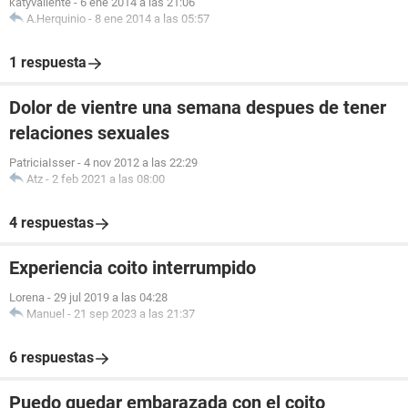
katyvaliente
-
6 ene 2014 a las 21:06
A.Herquinio
-
8 ene 2014 a las 05:57
1 respuesta
Dolor de vientre una semana despues de tener
relaciones sexuales
PatriciaIsser
-
4 nov 2012 a las 22:29
Atz
-
2 feb 2021 a las 08:00
4 respuestas
Experiencia coito interrumpido
Lorena
-
29 jul 2019 a las 04:28
Manuel
-
21 sep 2023 a las 21:37
6 respuestas
Puedo quedar embarazada con el coito