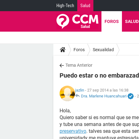
High-Tech
Salud
FOROS
SALUD
Foros
Sexualidad
Tema Anterior
Puedo estar o no embaraza
jazlin
- 27 sep 2014 a las 16:38
Dra. Marlene Huancahuari
-
2
Hola,
Quiero saber si es normal que se me 
y tube una semana antes de que sup
preservativo
. talves sea que esta s
universidady me mantuve estresada 