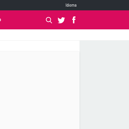
Idioma
O