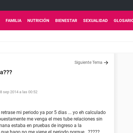
FAMILIA
NUTRICIÓN
BIENESTAR
SEXUALIDAD
GLOSARI
Siguiente Tema
da???
8 sep 2014 a las 00:52
retrase mi periodo ya por 5 dias ... yo eh calculado
uestamente me venga el mes tube relaciones sin
emana estaba en pruebas de ingreso a la
que hago no me viene el periodo porque ..?????