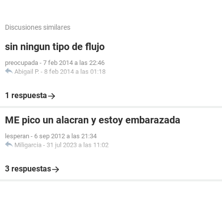
Discusiones similares
sin ningun tipo de flujo
preocupada
-
7 feb 2014 a las 22:46
Abigail P.
-
8 feb 2014 a las 01:18
1 respuesta
ME pico un alacran y estoy embarazada
lesperan
-
6 sep 2012 a las 21:34
Miligarcia
-
31 jul 2023 a las 11:02
3 respuestas