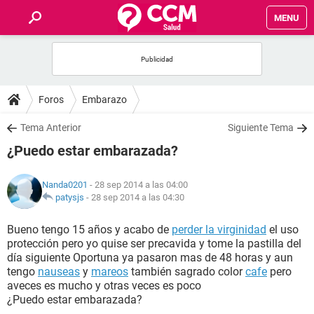
MENU
INICIO
FOROS
Foros
Embarazo
SALUD
Tema Anterior
Siguiente Tema
¿Puedo estar embarazada?
FAMILIA
Nanda0201
- 28 sep 2014 a las 04:00
NUTRICIÓN
patysjs
-
28 sep 2014 a las 04:30
Bueno tengo 15 años y acabo de
perder la virginidad
el uso
BIENESTAR
protección pero yo quise ser precavida y tome la pastilla del
día siguiente Oportuna ya pasaron mas de 48 horas y aun
SEXUALIDAD
tengo
nauseas
y
mareos
también sagrado color
cafe
pero
aveces es mucho y otras veces es poco
¿Puedo estar embarazada?
GLOSARIO