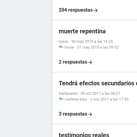
204 respuestas
muerte repentina
hosie
-
30 may 2015 a las 16:25
hosie
-
31 may 2015 a las 09:52
2 respuestas
Tendrá efectos secundarios c
Karlasamo
-
30 oct 2017 a las 06:27
marlene-ines
-
2 nov 2017 a las 17:30
3 respuestas
testimonios reales