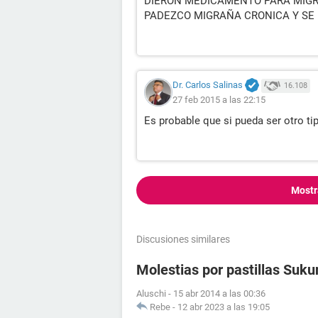
DIERON MEDICAMENTO PARA MIGRA
PADEZCO MIGRAÑA CRONICA Y SE
Dr. Carlos Salinas
16.108
27 feb 2015 a las 22:15
Es probable que si pueda ser otro ti
Mostr
Discusiones similares
Molestias por pastillas Suku
Aluschi
-
15 abr 2014 a las 00:36
Rebe
-
12 abr 2023 a las 19:05