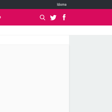
Idioma
O