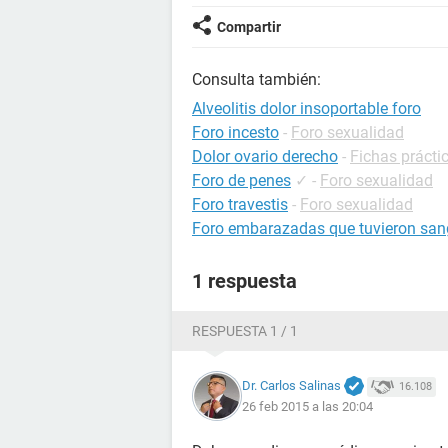
Compartir
Consulta también:
Alveolitis dolor insoportable foro
Foro incesto
-
Foro sexualidad
Dolor ovario derecho
-
Fichas prácti
Foro de penes
✓
-
Foro sexualidad
Foro travestis
-
Foro sexualidad
Foro embarazadas que tuvieron san
1 respuesta
RESPUESTA 1 / 1
Dr. Carlos Salinas
16.108
26 feb 2015 a las 20:04