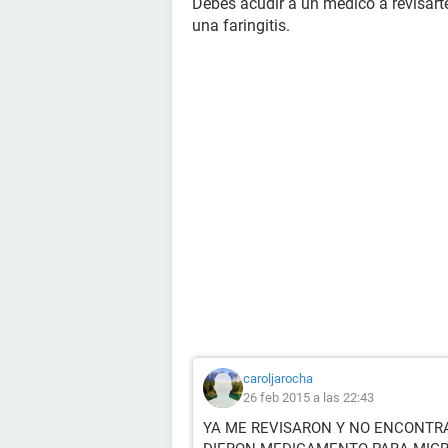
Debes acudir a un médico a revisarte
una faringitis.
caroljarocha
26 feb 2015 a las 22:43
YA ME REVISARON Y NO ENCONTR