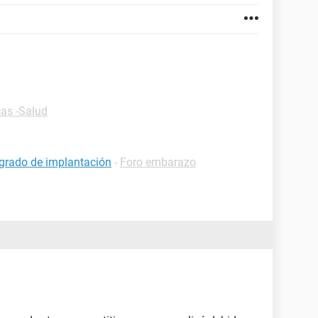
cas -Salud
grado de implantación
-
Foro embarazo