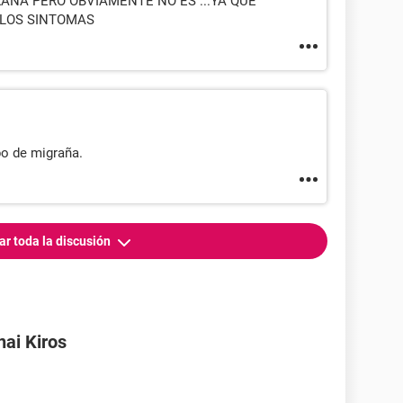
ÑA PERO OBVIAMENTE NO ES ...YA QUE
 LOS SINTOMAS
po de migraña.
ar toda la discusión
nai Kiros