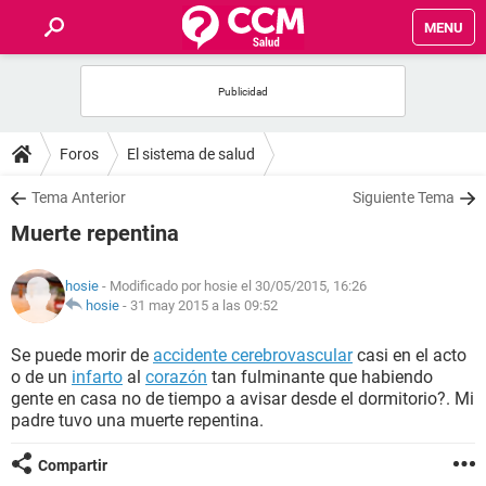
MENU
INICIO
FOROS
Foros
El sistema de salud
SALUD
Tema Anterior
Siguiente Tema
Muerte repentina
FAMILIA
hosie
- Modificado por hosie el 30/05/2015, 16:26
NUTRICIÓN
hosie
-
31 may 2015 a las 09:52
Se puede morir de
accidente cerebrovascular
casi en el acto
BIENESTAR
o de un
infarto
al
corazón
tan fulminante que habiendo
gente en casa no de tiempo a avisar desde el dormitorio?. Mi
SEXUALIDAD
padre tuvo una muerte repentina.
Compartir
GLOSARIO