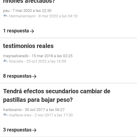
riñones afectados?
pau
-
7 mar 2020 a las 22:30
Hermanamayor
-
8 mar 2020 a las 04:18
1 respuesta
testimonios reales
mayraalvarado
-
15 mar 2018 a las 02:25
Graciela
-
25 oct 2022 a las 16:59
8 respuestas
Tendrá efectos secundarios cambiar de
pastillas para bajar peso?
Karlasamo
-
30 oct 2017 a las 06:27
marlene-ines
-
2 nov 2017 a las 17:30
3 respuestas