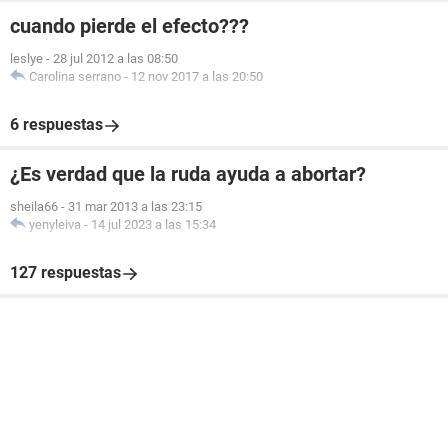
cuando pierde el efecto???
leslye
-
28 jul 2012 a las 08:50
Carolina serrano
-
12 nov 2017 a las 20:50
6 respuestas
¿Es verdad que la ruda ayuda a abortar?
sheila66
-
31 mar 2013 a las 23:15
yenyleiva
-
14 jul 2023 a las 15:34
127 respuestas