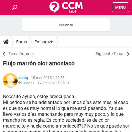
MENU
INICIO
FORUMS
Foros
Embarazo
SALUD
Tema Anterior
Siguiente Tema
Flujo marrón olor amoníaco
FAMILIA
albatq
- 18 mar 2015 à 00:33
NUTRICIÓN
daana -
17 jun 2019 à 06:31
Necesito ayuda, estoy preocupada.
BIENESTAR
Mi periodo se ha adelantado por unos días este mes, el caso
es que no es muy normal lo que me está pasando. Ya que
SEXUALIDAD
llevo varios días manchando pero muy muy poco, y lo que
mancho no es regla. Es como suciedad, es de color
marroncito y huele como amoníaco!!??? No se que puede ser
GLOSARIO
y porque no acaba de bajarme el periodo como todos los