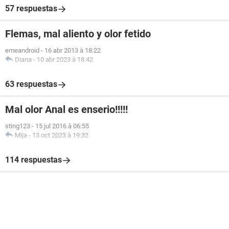
57 respuestas
Flemas, mal aliento y olor fetido
emeandroid
-
16 abr 2013 à 18:22
Diana
-
10 abr 2023 à 18:42
63 respuestas
Mal olor Anal es enserio!!!!!
sting123
-
15 jul 2016 à 06:55
Mija
-
13 oct 2023 à 19:32
114 respuestas