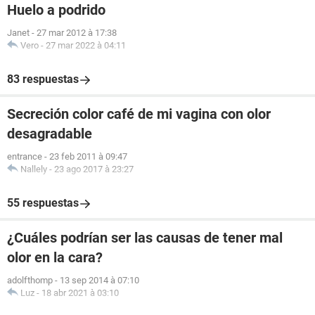
Huelo a podrido
Janet
-
27 mar 2012 à 17:38
Vero
-
27 mar 2022 à 04:11
83 respuestas
Secreción color café de mi vagina con olor
desagradable
entrance
-
23 feb 2011 à 09:47
Nallely
-
23 ago 2017 à 23:27
55 respuestas
¿Cuáles podrían ser las causas de tener mal
olor en la cara?
adolfthomp
-
13 sep 2014 à 07:10
Luz
-
18 abr 2021 à 03:10