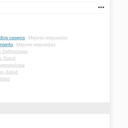
dios caseros
- Mejores respuestas
amiento
- Mejores respuestas
 -Definiciones
s -Salud
Dermatologia
as -Salud
lidad