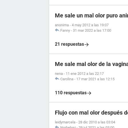
Me sale un mal olor puro an
anonima
-
4 may 2012 a las 19:07
Fanny
-
31 mar 2022 a las 17:00
21 respuestas
Me sale mal olor de la vagin
nena
-
11 ene 2012 a las 22:17
Carolina
-
17 mar 2021 a las 12:15
110 respuestas
Flujo con mal olor después d
leidymarcela
-
28 dic 2010 a las 03:04
Norbelysr
-
29 jul 2021 a las 03:00