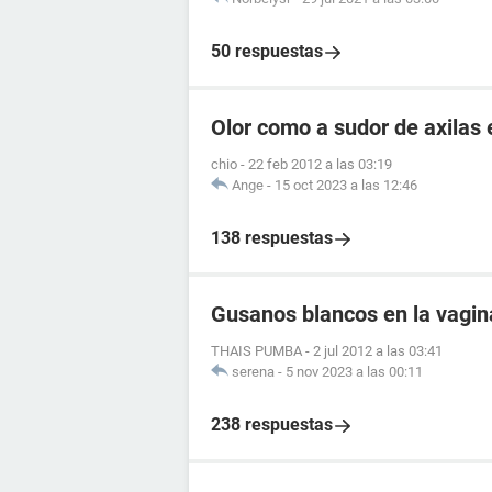
50 respuestas
Olor como a sudor de axilas 
chio
-
22 feb 2012 a las 03:19
Ange
-
15 oct 2023 a las 12:46
138 respuestas
Gusanos blancos en la vagin
THAIS PUMBA
-
2 jul 2012 a las 03:41
serena
-
5 nov 2023 a las 00:11
238 respuestas