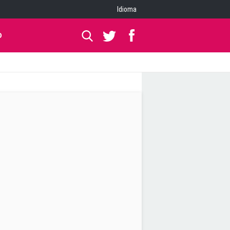
Idioma
O