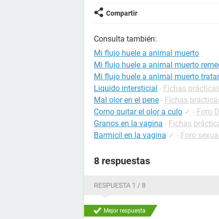
Compartir
Consulta también:
Mi flujo huele a animal muerto
Mi flujo huele a animal muerto reme
Mi flujo huele a animal muerto trat
Liquido intersticial
-
Fichas prácticas
Mal olor en el pene
-
Fichas práctica
Como quitar el olor a culo
✓
-
Foro 
Granos en la vagina
-
Fichas práctic
Barmicil en la vagina
✓
-
Foro sexua
8 respuestas
RESPUESTA 1 / 8
Mejor respuesta