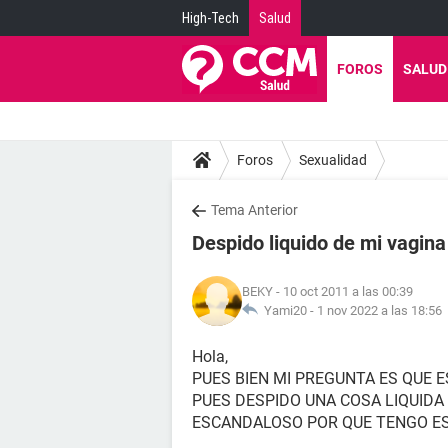
High-Tech
Salud
FOROS
SALUD
Foros
Sexualidad
Tema Anterior
Despido liquido de mi vagina
BEKY
- 10 oct 2011 a las 00:39
Yami20 -
1 nov 2022 a las 18:56
Hola,
PUES BIEN MI PREGUNTA ES QUE E
PUES DESPIDO UNA COSA LIQUIDA
ESCANDALOSO POR QUE TENGO E