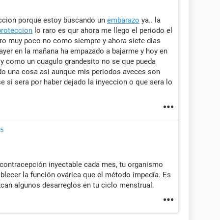
yeccion porque estoy buscando un
embarazo
ya.. la
proteccion
lo raro es qur ahora me llego el periodo el
ero muy poco no como siempre y ahora siete dias
 ayer en la mañana ha empazado a bajarme y hoy en
y como un cuagulo grandesito no se que pueda
do una cosa asi aunque mis periodos aveces son
se si sera por haber dejado la inyeccion o que sera lo
15
a contracepción inyectable cada mes, tu organismo
ablecer la función ovárica que el método impedía. Es
an algunos desarreglos en tu ciclo menstrual.