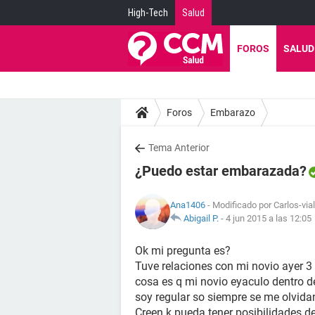
High-Tech
Salud
FOROS
SALUD
Foros
Embarazo
Tema Anterior
¿Puedo estar embarazada?
Ana1406
- Modificado por Carlos-via
Abigail P.
-
4 jun 2015 a las 12:05
Ok mi pregunta es?
Tuve relaciones con mi novio ayer 3 
cosa es q mi novio eyaculo dentro de
soy regular so siempre se me olvida
Creen k pueda tener posibilidades 