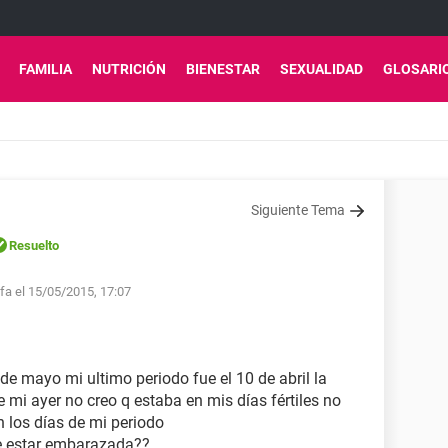
FAMILIA
NUTRICIÓN
BIENESTAR
SEXUALIDAD
GLOSARI
Siguiente Tema
Resuelto
lfa el 15/05/2015, 17:07
de mayo mi ultimo periodo fue el 10 de abril la
 mi ayer no creo q estaba en mis días fértiles no
n los días de mi periodo
de estar embarazada??