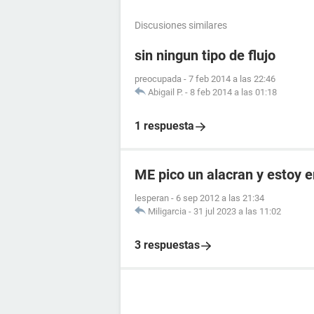
Discusiones similares
sin ningun tipo de flujo
preocupada
-
7 feb 2014 a las 22:46
Abigail P.
-
8 feb 2014 a las 01:18
1 respuesta
ME pico un alacran y estoy
lesperan
-
6 sep 2012 a las 21:34
Miligarcia
-
31 jul 2023 a las 11:02
3 respuestas