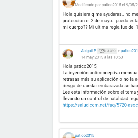
Modificado por patico2015 el 9/05/2
Hola quisiera q me ayudaras.. no me 
proteccion el 2 de mayo.. puedo esta
mi cuerpo?? Mi ultima regla fue del 16
Abigail P.
>
patico20
3.390
14 may 2015 a las 10:53
Hola patico2015,
La inyección anticonceptiva mensual 
retrasas más su aplicación o no la a
riesgo de quedar embarazada se hac
Lee esta información sobre el tema 
llevando un control de natalidad reg
https://salud.ccm.net/faq/5720-asoc
patico2015