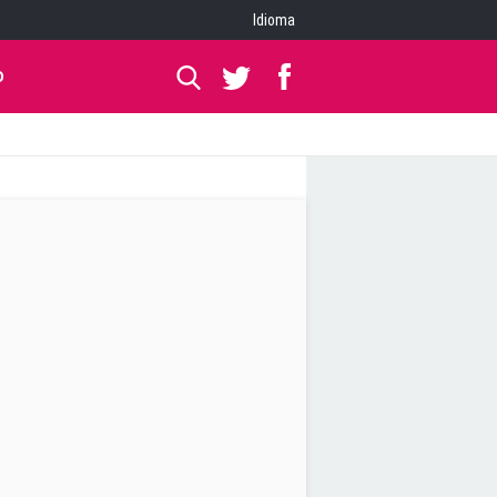
Idioma
O