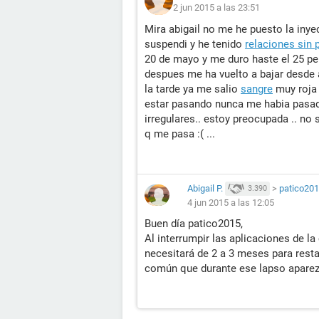
2 jun 2015 a las 23:51
Mira abigail no me he puesto la in
suspendi y he tenido
relaciones sin 
20 de mayo y me duro haste el 25 p
despues me ha vuelto a bajar desde
la tarde ya me salio
sangre
muy roja 
estar pasando nunca me habia pasa
irregulares.. estoy preocupada .. no 
q me pasa :( ...
Abigail P.
>
patico20
3.390
4 jun 2015 a las 12:05
Buen día patico2015,
Al interrumpir las aplicaciones de l
necesitará de 2 a 3 meses para rest
común que durante ese lapso aparezc