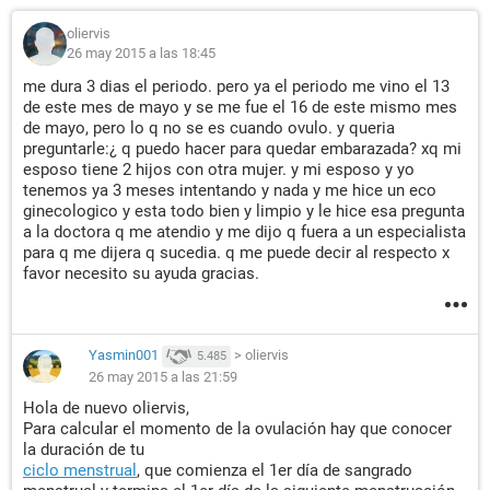
oliervis
26 may 2015 a las 18:45
me dura 3 dias el periodo. pero ya el periodo me vino el 13
de este mes de mayo y se me fue el 16 de este mismo mes
de mayo, pero lo q no se es cuando ovulo. y queria
preguntarle:¿ q puedo hacer para quedar embarazada? xq mi
esposo tiene 2 hijos con otra mujer. y mi esposo y yo
tenemos ya 3 meses intentando y nada y me hice un eco
ginecologico y esta todo bien y limpio y le hice esa pregunta
a la doctora q me atendio y me dijo q fuera a un especialista
para q me dijera q sucedia. q me puede decir al respecto x
favor necesito su ayuda gracias.
Yasmin001
>
oliervis
5.485
26 may 2015 a las 21:59
Hola de nuevo oliervis,
Para calcular el momento de la ovulación hay que conocer
la duración de tu
ciclo menstrual
, que comienza el 1er día de sangrado