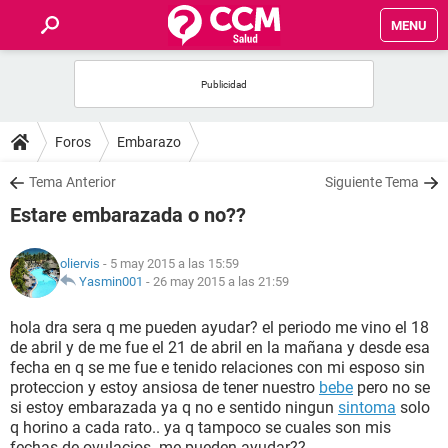
MENU
INICIO
FOROS
Foros
Embarazo
SALUD
Tema Anterior
Siguiente Tema
Estare embarazada o no??
FAMILIA
oliervis
- 5 may 2015 a las 15:59
NUTRICIÓN
Yasmin001
-
26 may 2015 a las 21:59
hola dra sera q me pueden ayudar? el periodo me vino el 18
BIENESTAR
de abril y de me fue el 21 de abril en la mañana y desde esa
fecha en q se me fue e tenido relaciones con mi esposo sin
SEXUALIDAD
proteccion y estoy ansiosa de tener nuestro
bebe
pero no se
si estoy embarazada ya q no e sentido ningun
sintoma
solo
q horino a cada rato.. ya q tampoco se cuales son mis
GLOSARIO
fechas de ovulacios. me pueden ayudar??