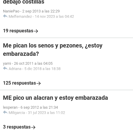
debajo costillas
NaniePao
-
2 sep 2013 a las 22:29
Melfernandez
-
14 nov 2023 a las 04:42
19 respuestas
Me pican los senos y pezones, ¿estoy
embarazada?
yami
-
26 oct 2011 a las 04:05
Adriana
-
5 dic 2018 a las 18:38
125 respuestas
ME pico un alacran y estoy embarazada
lesperan
-
6 sep 2012 a las 21:34
Miligarcia
-
31 jul 2023 a las 11:02
3 respuestas