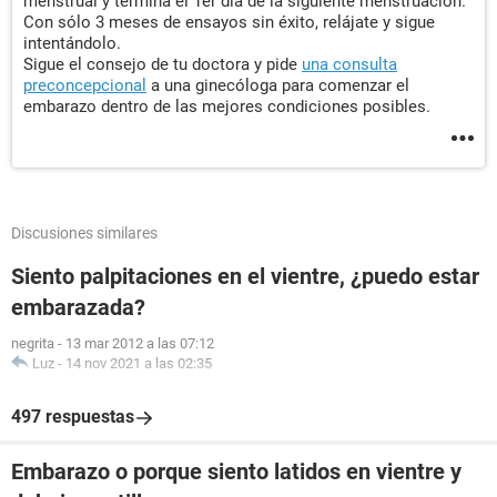
menstrual y termina el 1er día de la siguiente menstruación.
Con sólo 3 meses de ensayos sin éxito, relájate y sigue
intentándolo.
Sigue el consejo de tu doctora y pide
una consulta
preconcepcional
a una ginecóloga para comenzar el
embarazo dentro de las mejores condiciones posibles.
Discusiones similares
Siento palpitaciones en el vientre, ¿puedo estar
embarazada?
negrita
-
13 mar 2012 a las 07:12
Luz
-
14 nov 2021 a las 02:35
497 respuestas
Embarazo o porque siento latidos en vientre y