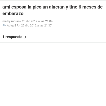
ami esposa la pico un alacran y tine 6 meses de
embarazo
melky moran
-
25 dic 2012 a las 21:04
Abigail P.
-
25 dic 2012 a las 21:37
1 respuesta