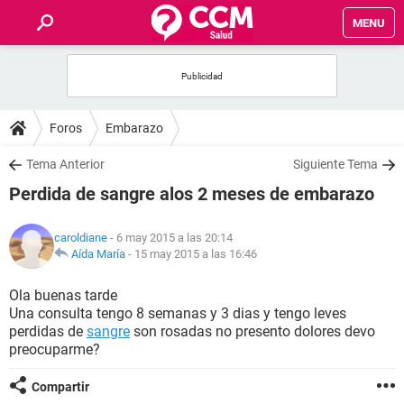
MENU
INICIO
FOROS
Foros
Embarazo
SALUD
Tema Anterior
Siguiente Tema
Perdida de sangre alos 2 meses de embarazo
FAMILIA
caroldiane
- 6 may 2015 a las 20:14
NUTRICIÓN
Aída María
-
15 may 2015 a las 16:46
Ola buenas tarde
BIENESTAR
Una consulta tengo 8 semanas y 3 dias y tengo leves
perdidas de
sangre
son rosadas no presento dolores devo
SEXUALIDAD
preocuparme?
Compartir
GLOSARIO