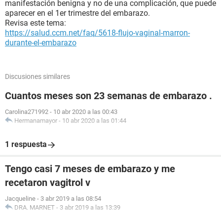
manifestación benigna y no de una complicación, que puede
aparecer en el 1er trimestre del embarazo.
Revisa este tema:
https://salud.ccm.net/faq/5618-flujo-vaginal-marron-
durante-el-embarazo
Discusiones similares
Cuantos meses son 23 semanas de embarazo .
Carolina271992
-
10 abr 2020 a las 00:43
Hermanamayor
-
10 abr 2020 a las 01:44
1 respuesta
Tengo casi 7 meses de embarazo y me
recetaron vagitrol v
Jacqueline
-
3 abr 2019 a las 08:54
DRA. MARNET
-
3 abr 2019 a las 13:39