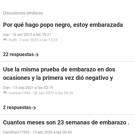
Discusiones similares
Por qué hago popo negro, estoy embarazada
isai
-
16 oct 2012 a las 19:21
Ruth
-
3 ene 2022 a las 13:23
22 respuestas
Use la misma prueba de embarazo en dos
ocasiones y la primera vez dió negativo y
Dan
-
13 sep 2021 a las 02:19
marsan1990
-
28 sep 2023 a las 09:26
2 respuestas
Cuantos meses son 23 semanas de embarazo .
Carolina271992
-
10 abr 2020 a las 00:43