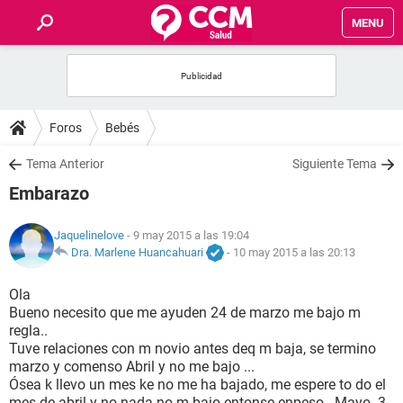
MENU
INICIO
FOROS
Foros
Bebés
SALUD
Tema Anterior
Siguiente Tema
Embarazo
FAMILIA
Jaquelinelove
- 9 may 2015 a las 19:04
NUTRICIÓN
Dra. Marlene Huancahuari
-
10 may 2015 a las 20:13
Ola
BIENESTAR
Bueno necesito que me ayuden 24 de marzo me bajo m
regla..
SEXUALIDAD
Tuve relaciones con m novio antes deq m baja, se termino
marzo y comenso Abril y no me bajo ...
Ósea k llevo un mes ke no me ha bajado, me espere to do el
GLOSARIO
mes de abril y no nada no m bajo entonse enpeso.. Mayo. 3