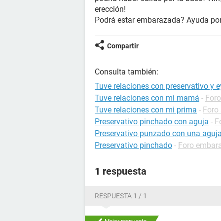
erección!
Podrá estar embarazada? Ayuda por 
Compartir
Consulta también:
Tuve relaciones con preservativo y
Tuve relaciones con mi mamá
-
Foro
Tuve relaciones con mi prima
-
Foro
Preservativo pinchado con aguja
-
F
Preservativo punzado con una aguj
Preservativo pinchado
-
Foro embar
1 respuesta
RESPUESTA 1 / 1