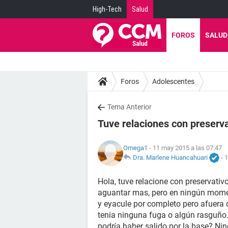
High-Tech
Salud
FOROS
SALUD
Foros
Adolescentes
Tema Anterior
Tuve relaciones con preserv
Omega1
- 11 may 2015 a las 07:47
Dra. Marlene Huancahuari
-
1
Hola, tuve relacione con preservati
aguantar mas, pero en ningún momen
y eyacule por completo pero afuera d
tenia ninguna fuga o algún rasguño.
podría haber salido por la base? Ni