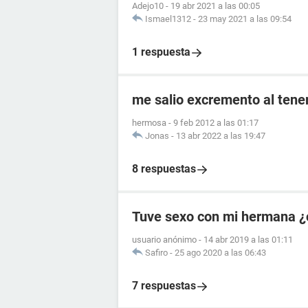
Adejo10
-
19 abr 2021 a las 00:05
Ismael1312
-
23 may 2021 a las 09:54
1 respuesta
me salio excremento al tener
hermosa
-
9 feb 2012 a las 01:17
Jonas
-
13 abr 2022 a las 19:47
8 respuestas
Tuve sexo con mi hermana ¿
usuario anónimo
-
14 abr 2019 a las 01:11
Safiro
-
25 ago 2020 a las 06:43
7 respuestas