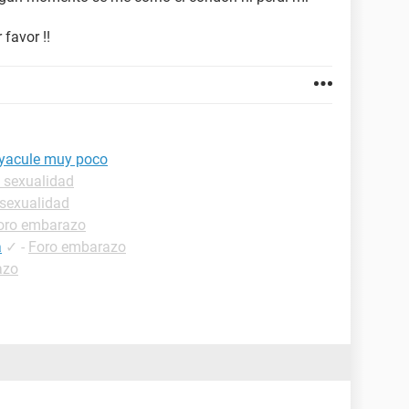
favor !!
 eyacule muy poco
 sexualidad
 sexualidad
oro embarazo
a
✓
-
Foro embarazo
azo