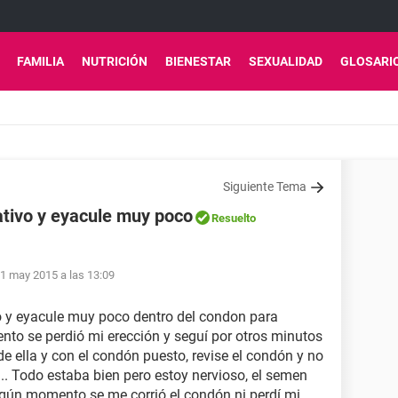
FAMILIA
NUTRICIÓN
BIENESTAR
SEXUALIDAD
GLOSARI
Siguiente Tema
ativo y eyacule muy poco
Resuelto
1 may 2015 a las 13:09
vo y eyacule muy poco dentro del condon para
to se perdió mi erección y seguí por otros minutos
e ella y con el condón puesto, revise el condón y no
.. Todo estaba bien pero estoy nervioso, el semen
ngún momento se me corrió el condón ni perdí mi