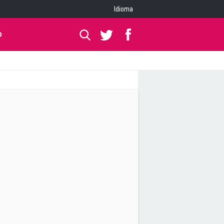
Idioma
O