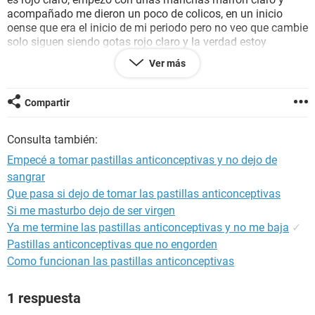
acompañado me dieron un poco de colicos, en un inicio
oense que era el inicio de mi periodo pero no veo que cambie
solo siguen siendo gotas rojo claro y la verdad estoy
bastante nerviosa, podría ser embarazo?
Ver más
He sido rigurosa con la atención a mis pastillas, es decir no
se me ha pasado a lo largo de los 4 meses ninguna de ellas,
Compartir
a excepción de algunas horas (max 4horas después y al leer
el instructivo en repetidas ocasiones entendí que mientras
Consulta también:
no sean mas de 12 horas de olvido no hay gran riesgo) no
he dejado pasar ningún día sin tomarlas, he leído que
Empecé a tomar pastillas anticonceptivas y no dejo de
pudiera ser normal y que el sangrado se detendría al seguir
sangrar
tomando las pastillas con normalidad, pero quisiera una
Que pasa si dejo de tomar las pastillas anticonceptivas
opinión mas apegada a mi caso en particular..
Si me masturbo dejo de ser virgen
Me urge bastante, espero su pronta respuesta! Gracias!!
Ya me termine las pastillas anticonceptivas y no me baja
✓
Pastillas anticonceptivas que no engorden
Como funcionan las pastillas anticonceptivas
1 respuesta