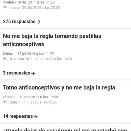
Ayelen
-
18 dic 2011 a las 01:25
maura
-
25 abr 2018 a las 23:53
275 respuestas
No me baja la regla tomando pastillas
anticonceptivas
Miriam
-
18 jul 2019 a las 11:39
DRA. MARNET
-
19 jul 2019 a las 10:50
3 respuestas
Tomo anticonceptivos y no me baja la regla
Chica20
-
10 nov 2011 a las 17:58
Carla.
-
17 jul 2020 a las 12:26
14 respuestas
¿Puedo dejar de ser virgen mi me masturbó con