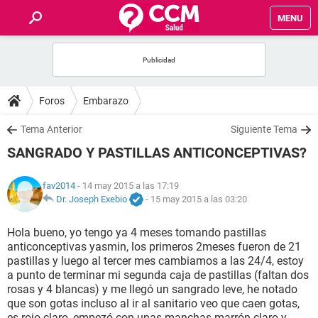
MENU
INICIO
FOROS
Foros
Embarazo
SALUD
Tema Anterior
Siguiente Tema
SANGRADO Y PASTILLAS ANTICONCEPTIVAS?
FAMILIA
fav2014
- 14 may 2015 a las 17:19
NUTRICIÓN
Dr. Joseph Exebio
-
15 may 2015 a las 03:20
Hola bueno, yo tengo ya 4 meses tomando pastillas
BIENESTAR
anticonceptivas yasmin, los primeros 2meses fueron de 21
pastillas y luego al tercer mes cambiamos a las 24/4, estoy
SEXUALIDAD
a punto de terminar mi segunda caja de pastillas (faltan dos
rosas y 4 blancas) y me llegó un sangrado leve, he notado
que son gotas incluso al ir al sanitario veo que caen gotas,
GLOSARIO
es rojo claro, empezó con unas manchas marrón claro y