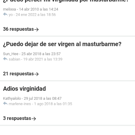
melixxa
-
14 abr 2010 a las 14:24
yo
-
24 ene 2022 a las 18:56
36 respuestas
¿Puedo dejar de ser virgen al masturbarme?
Sun_Hee
-
25 abr 2018 a las 23:57
sabian
-
19 abr 2021 a las 13:39
21 respuestas
Adios virginidad
Kathyalolo
-
29 jul 2018 a las 08:47
marlene-ines
-
1 ago 2018 a las 01:35
3 respuestas