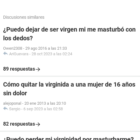
Discusiones similares
¿Puedo dejar de ser virgen mi me masturbó con
los dedos?
Owen2308
-
29 ago 2016 a las 21:33
AriGuevara
-
28 oct 2023 a las 02:24
89 respuestas
Cómo quitar la virginida a una mujer de 16 años
sin dolor
alejoponal
-
20 ene 2013 a las 20:10
Sergio
-
6 sep 2023 a las 02:58
82 respuestas
¿Puedo perder mi virginidad por masturbarme?