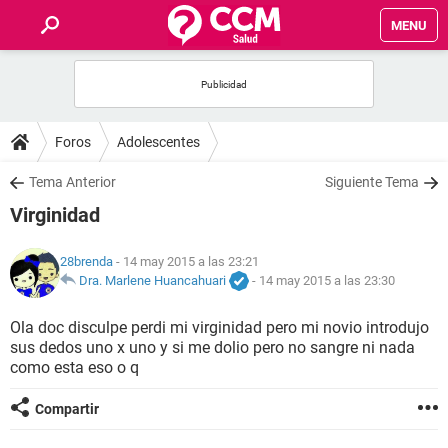
MENU
INICIO
FOROS
Foros
Adolescentes
SALUD
Tema Anterior
Siguiente Tema
Virginidad
FAMILIA
28brenda
- 14 may 2015 a las 23:21
NUTRICIÓN
Dra. Marlene Huancahuari
-
14 may 2015 a las 23:30
Ola doc disculpe perdi mi virginidad pero mi novio introdujo
BIENESTAR
sus dedos uno x uno y si me dolio pero no sangre ni nada
como esta eso o q
SEXUALIDAD
Compartir
GLOSARIO