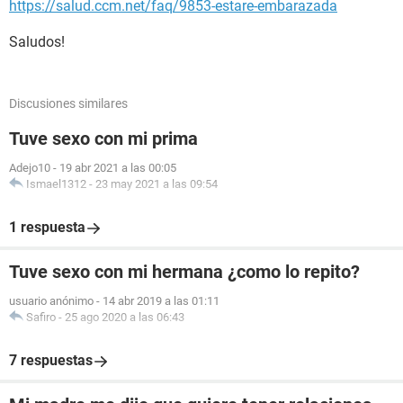
https://salud.ccm.net/faq/9853-estare-embarazada
Saludos!
Discusiones similares
Tuve sexo con mi prima
Adejo10
-
19 abr 2021 a las 00:05
Ismael1312
-
23 may 2021 a las 09:54
1 respuesta
Tuve sexo con mi hermana ¿como lo repito?
usuario anónimo
-
14 abr 2019 a las 01:11
Safiro
-
25 ago 2020 a las 06:43
7 respuestas