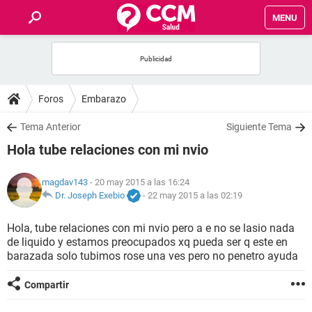
MENU
INICIO
FOROS
Foros
Embarazo
SALUD
Tema Anterior
Siguiente Tema
Hola tube relaciones con mi nvio
FAMILIA
magdav143
- 20 may 2015 a las 16:24
NUTRICIÓN
Dr. Joseph Exebio
-
22 may 2015 a las 02:19
Hola, tube relaciones con mi nvio pero a e no se lasio nada
BIENESTAR
de liquido y estamos preocupados xq pueda ser q este en
barazada solo tubimos rose una ves pero no penetro ayuda
SEXUALIDAD
Compartir
GLOSARIO