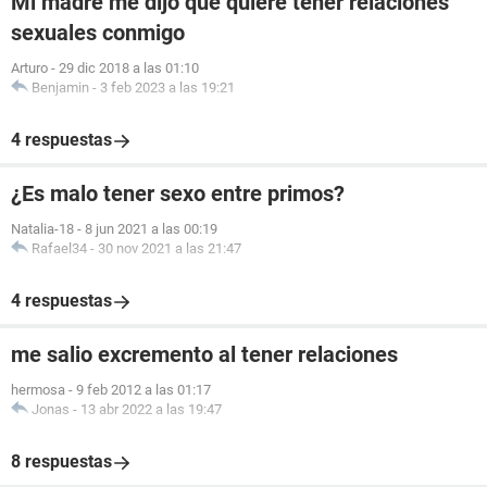
Mi madre me dijo que quiere tener relaciones
sexuales conmigo
Arturo
-
29 dic 2018 a las 01:10
Benjamin
-
3 feb 2023 a las 19:21
4 respuestas
¿Es malo tener sexo entre primos?
Natalia-18
-
8 jun 2021 a las 00:19
Rafael34
-
30 nov 2021 a las 21:47
4 respuestas
me salio excremento al tener relaciones
hermosa
-
9 feb 2012 a las 01:17
Jonas
-
13 abr 2022 a las 19:47
8 respuestas