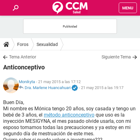
MENU
INICIO
FOROS
Foros
Sexualidad
SALUD
Tema Anterior
Siguiente Tema
Anticonceptivo
FAMILIA
Monikyta
- 21 may 2015 a las 17:12
NUTRICIÓN
Dra. Marlene Huancahuari
-
21 may 2015 a las 19:17
Buen Día,
BIENESTAR
Mi nombre es Mónica tengo 20 años, soy casada y tengo un
bebé de 3 años, el
método anticonceptivo
que uso es la
SEXUALIDAD
inyección MESIGYNA, el mes pasado olvide usarla, con mi
esposo tomamos todas las precauciones y ya estoy en mi
segundo día de mestruación de este mes.
GLOSARIO
Quiero saber si puedo volver a inyectarme???