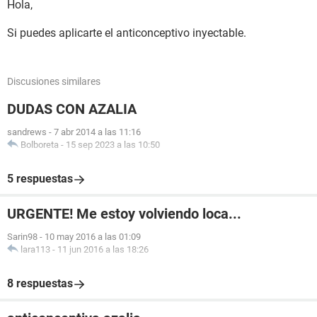
Hola,
Si puedes aplicarte el anticonceptivo inyectable.
Discusiones similares
DUDAS CON AZALIA
sandrews
-
7 abr 2014 a las 11:16
Bolboreta
-
15 sep 2023 a las 10:50
5 respuestas
URGENTE! Me estoy volviendo loca...
Sarin98
-
10 may 2016 a las 01:09
lara113
-
11 jun 2016 a las 18:26
8 respuestas