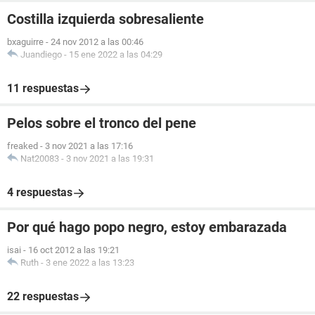
Costilla izquierda sobresaliente
bxaguirre
-
24 nov 2012 a las 00:46
Juandiego
-
15 ene 2022 a las 04:29
11 respuestas
Pelos sobre el tronco del pene
freaked
-
3 nov 2021 a las 17:16
Nat20083
-
3 nov 2021 a las 19:31
4 respuestas
Por qué hago popo negro, estoy embarazada
isai
-
16 oct 2012 a las 19:21
Ruth
-
3 ene 2022 a las 13:23
22 respuestas