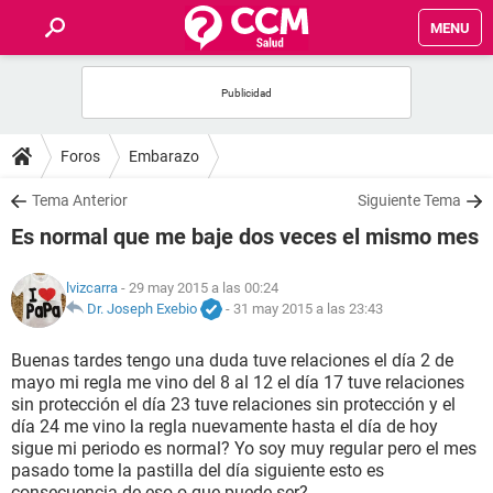
MENU
INICIO
FOROS
Foros
Embarazo
SALUD
Tema Anterior
Siguiente Tema
Es normal que me baje dos veces el mismo mes
FAMILIA
lvizcarra
- 29 may 2015 a las 00:24
NUTRICIÓN
Dr. Joseph Exebio
-
31 may 2015 a las 23:43
Buenas tardes tengo una duda tuve relaciones el día 2 de
BIENESTAR
mayo mi regla me vino del 8 al 12 el día 17 tuve relaciones
sin protección el día 23 tuve relaciones sin protección y el
SEXUALIDAD
día 24 me vino la regla nuevamente hasta el día de hoy
sigue mi periodo es normal? Yo soy muy regular pero el mes
pasado tome la pastilla del día siguiente esto es
GLOSARIO
consecuencia de eso o que puede ser?