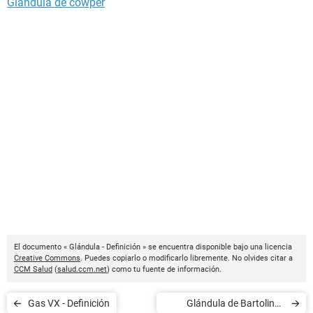
Glándula de cowper
El documento « Glándula - Definición » se encuentra disponible bajo una licencia
Creative Commons
. Puedes copiarlo o modificarlo libremente. No olvides citar a
CCM Salud
(
salud.ccm.net
) como tu fuente de información.
Gas VX - Definición
Glándula de Bartolino -