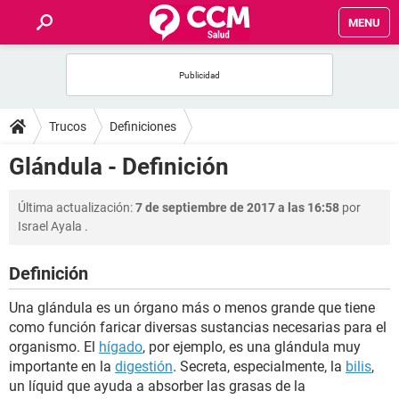
MENU
INICIO
FOROS
Trucos
Definiciones
SALUD
Glándula - Definición
FAMILIA
Última actualización:
7 de septiembre de 2017 a las 16:58
por
Israel Ayala
.
NUTRICIÓN
Definición
BIENESTAR
Una glándula es un órgano más o menos grande que tiene
como función faricar diversas sustancias necesarias para el
SEXUALIDAD
organismo. El
hígado
, por ejemplo, es una glándula muy
importante en la
digestión
. Secreta, especialmente, la
bilis
,
un líquid que ayuda a absorber las grasas de la
GLOSARIO