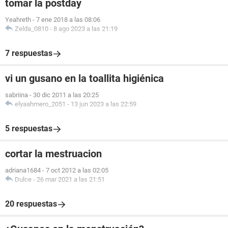
tomar la postday
Yeahreth
-
7 ene 2018 a las 08:06
Zelda_0810
-
8 ago 2023 a las 21:19
7 respuestas
vi un gusano en la toallita higiénica
sabriina
-
30 dic 2011 a las 20:25
elyaahmero_2051
-
13 jun 2023 a las 22:59
5 respuestas
cortar la mestruacion
adriana1684
-
7 oct 2012 a las 02:05
Dulce
-
26 mar 2021 a las 21:51
20 respuestas