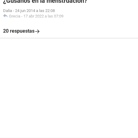
¿Gusanos en la menstruación?
Dalia
-
24 jun 2014 a las 22:08
Grecia
-
17 abr 2022 a las 07:09
20 respuestas