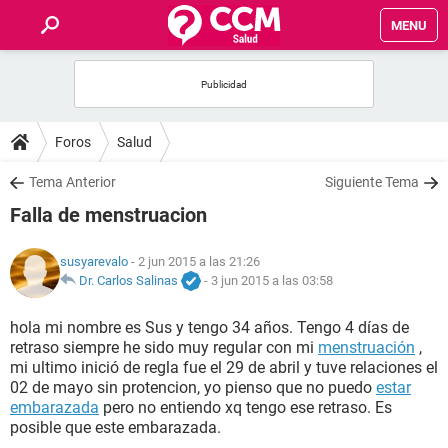
MENU
INICIO
FOROS
Foros
Salud
SALUD
Tema Anterior
Siguiente Tema
Falla de menstruacion
FAMILIA
susyarevalo
- 2 jun 2015 a las 21:26
NUTRICIÓN
Dr. Carlos Salinas
-
3 jun 2015 a las 03:58
hola mi nombre es Sus y tengo 34 años. Tengo 4 días de
BIENESTAR
retraso siempre he sido muy regular con mi
menstruación
,
mi ultimo inició de regla fue el 29 de abril y tuve relaciones el
SEXUALIDAD
02 de mayo sin protencion, yo pienso que no puedo
estar
embarazada
pero no entiendo xq tengo ese retraso. Es
posible que este embarazada.
GLOSARIO