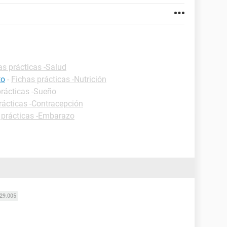
as prácticas -Salud
to
-
Fichas prácticas -Nutrición
prácticas -Sueño
rácticas -Contracepción
 prácticas -Embarazo
29.005