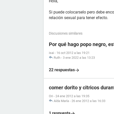
Hola,
Si puede colocarselo pero debe enco
relación sexual para tener efecto.
Discusiones similares
Por qué hago popo negro, e
isai
-
16 oct 2012 a las 19:21
Ruth
-
3 ene 2022 a las 13:23
22 respuestas
comer dorito y citricos dura
Ori
-
24 ene 2012 a las 19:35
Aída María
-
26 ene 2012 a las 16:33
1 respuesta