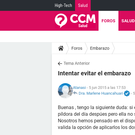
High-Tech
Salud
FOROS
SALUD
Foros
Embarazo
Tema Anterior
Intentar evitar el embarazo
Atanasi
- 5 jun 2015 a las 17:53
Dra. Marlene Huancahuari
-
5
Buenas , tengo la siguiente duda: si
píldora del día despúes pero ella no 
Nosotros hemos pensado en el dispos
valida la opción de aplicarlos los do