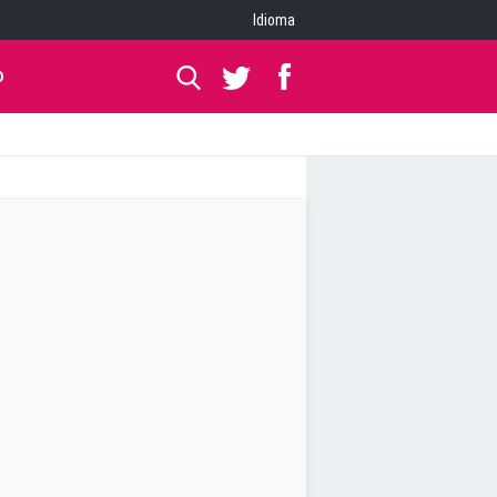
Idioma
O