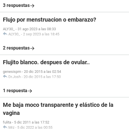
3 respuestas
Flujo por menstruacion o embarazo?
ALY30_
-
31 ago 2023 a las 08:33
ALY30_
-
2 sep 2023 a las 18:45
2 respuestas
Flujito blanco. despues de ovular..
genesispm
-
20 dic 2015 a las 02:54
Dr.Josh
-
20 dic 2015 a las 17:50
1 respuesta
Me baja moco transparente y elástico de la
vagina
fulita
-
5 dic 2011 a las 17:52
Mrz
-
5 dic 2022 a las 00:55