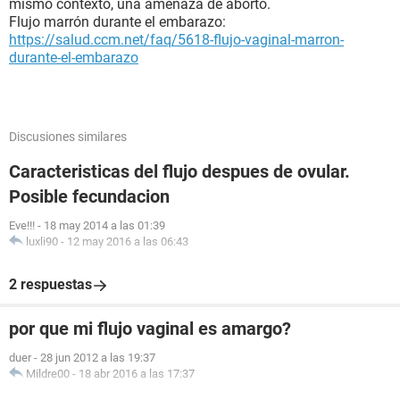
mismo contexto, una amenaza de aborto.
Flujo marrón durante el embarazo:
https://salud.ccm.net/faq/5618-flujo-vaginal-marron-
durante-el-embarazo
Discusiones similares
Caracteristicas del flujo despues de ovular.
Posible fecundacion
Eve!!!
-
18 may 2014 a las 01:39
luxli90
-
12 may 2016 a las 06:43
2 respuestas
por que mi flujo vaginal es amargo?
duer
-
28 jun 2012 a las 19:37
Mildre00
-
18 abr 2016 a las 17:37