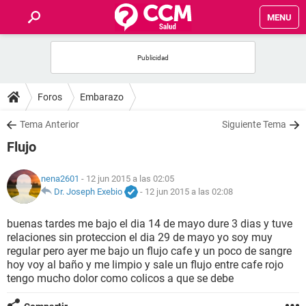
MENU
INICIO
FOROS
Foros
Embarazo
SALUD
Tema Anterior
Siguiente Tema
Flujo
FAMILIA
nena2601
- 12 jun 2015 a las 02:05
NUTRICIÓN
Dr. Joseph Exebio
-
12 jun 2015 a las 02:08
buenas tardes me bajo el dia 14 de mayo dure 3 dias y tuve
BIENESTAR
relaciones sin proteccion el dia 29 de mayo yo soy muy
regular pero ayer me bajo un flujo cafe y un poco de sangre
SEXUALIDAD
hoy voy al baño y me limpio y sale un flujo entre cafe rojo
tengo mucho dolor como colicos a que se debe
GLOSARIO