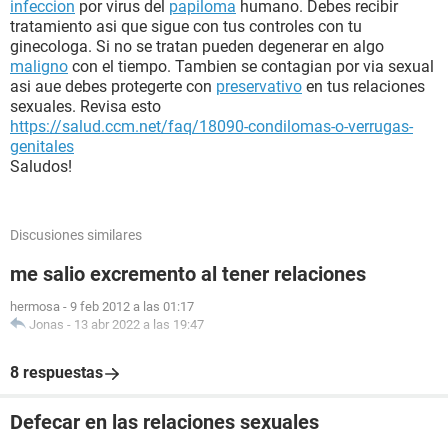
infeccion
por virus del
papiloma
humano. Debes recibir
tratamiento asi que sigue con tus controles con tu
ginecologa. Si no se tratan pueden degenerar en algo
maligno
con el tiempo. Tambien se contagian por via sexual
asi aue debes protegerte con
preservativo
en tus relaciones
sexuales. Revisa esto
https://salud.ccm.net/faq/18090-condilomas-o-verrugas-
genitales
Saludos!
Discusiones similares
me salio excremento al tener relaciones
hermosa
-
9 feb 2012 a las 01:17
Jonas
-
13 abr 2022 a las 19:47
8 respuestas
Defecar en las relaciones sexuales