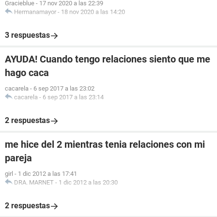
Gracieblue
-
17 nov 2020 a las 22:39
Hermanamayor
-
18 nov 2020 a las 14:20
3 respuestas
AYUDA! Cuando tengo relaciones siento que me
hago caca
cacarela
-
6 sep 2017 a las 23:02
cacarela
-
6 sep 2017 a las 23:14
2 respuestas
me hice del 2 mientras tenia relaciones con mi
pareja
girl
-
1 dic 2012 a las 17:41
DRA. MARNET
-
1 dic 2012 a las 20:30
2 respuestas