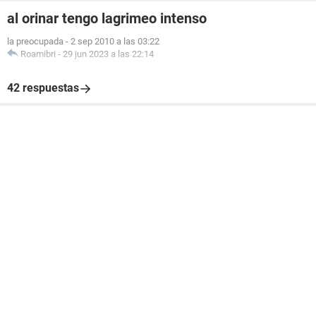
al orinar tengo lagrimeo intenso
la preocupada
-
2 sep 2010 a las 03:22
Roamibri
-
29 jun 2023 a las 22:14
42 respuestas