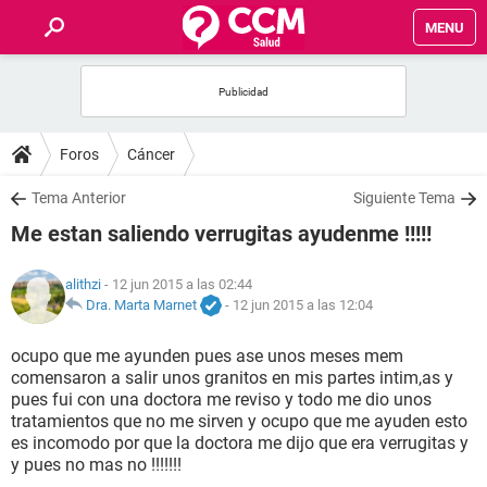
MENU
INICIO
FOROS
Foros
Cáncer
SALUD
Tema Anterior
Siguiente Tema
Me estan saliendo verrugitas ayudenme !!!!!
FAMILIA
alithzi
- 12 jun 2015 a las 02:44
NUTRICIÓN
Dra. Marta Marnet
-
12 jun 2015 a las 12:04
ocupo que me ayunden pues ase unos meses mem
BIENESTAR
comensaron a salir unos granitos en mis partes intim,as y
pues fui con una doctora me reviso y todo me dio unos
SEXUALIDAD
tratamientos que no me sirven y ocupo que me ayuden esto
es incomodo por que la doctora me dijo que era verrugitas y
y pues no mas no !!!!!!!
GLOSARIO