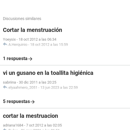
Discusiones similares
Cortar la menstruación
Yoeysix
-
18 oct 2012 a las 06:34
A.Herquinio
-
18 oct 2012 a las 15:59
1 respuesta
vi un gusano en la toallita higiénica
sabriina
-
30 dic 2011 a las 20:25
elyaahmero_2051
-
13 jun 2023 a las 22:59
5 respuestas
cortar la mestruacion
adriana1684
-
7 oct 2012 a las 02:05