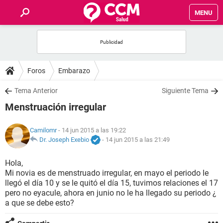
MENU
INICIO
FOROS
Foros
Embarazo
SALUD
Tema Anterior
Siguiente Tema
Menstruación irregular
FAMILIA
Camilomr
- 14 jun 2015 a las 19:22
NUTRICIÓN
Dr. Joseph Exebio
-
14 jun 2015 a las 21:49
Hola,
BIENESTAR
Mi novia es de menstruado irregular, en mayo el periodo le
llegó el día 10 y se le quitó el día 15, tuvimos relaciones el 17
SEXUALIDAD
pero no eyacule, ahora en junio no le ha llegado su periodo ¿
a que se debe esto?
GLOSARIO